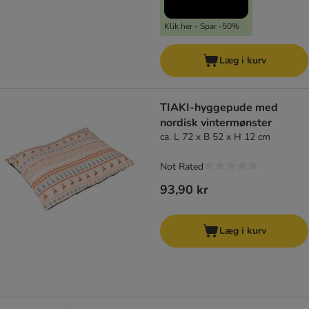
Klik her - Spar -50%
Læg i kurv
TIAKI-hyggepude med
nordisk vintermønster
ca. L 72 x B 52 x H 12 cm
Not Rated
93,90 kr
Læg i kurv