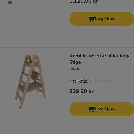
1.129,90 kr
Læg i kurv
Kerbl kradsetræ til kæledyr
Stige
beige
Not Rated
939,90 kr
Læg i kurv