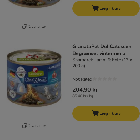
Læg i kurv
2 varianter
GranataPet DeliCatessen
Begrænset vintermenu
Sparpaket: Lamm & Ente (12 x
200 g)
Not Rated
204,90 kr
85,40 kr / kg
Læg i kurv
2 varianter