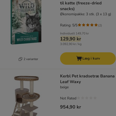
til katte (freeze-dried
snacks)
Økonomipakke: 3 stk. (3 x 13 g)
Rating: 5/5
(
2
)
Individuelt
149,70 kr
129,90 kr
3.092,90 kr / kg
Læg i kurv
2 varianter
Kerbl Pet kradsetræ Banana
Leaf Waxy
beige
Not Rated
954,90 kr