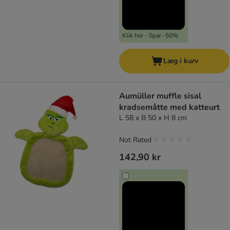
Klik her - Spar -50%
Læg i kurv
Aumüller muffle sisal
kradsemåtte med katteurt
L 58 x B 50 x H 8 cm
Not Rated
142,90 kr