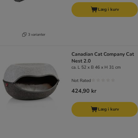
Læg i kurv
3 varianter
Canadian Cat Company Cat
Nest 2.0
ca. L 52 x B 46 x H 31 cm
Not Rated
424,90 kr
Læg i kurv