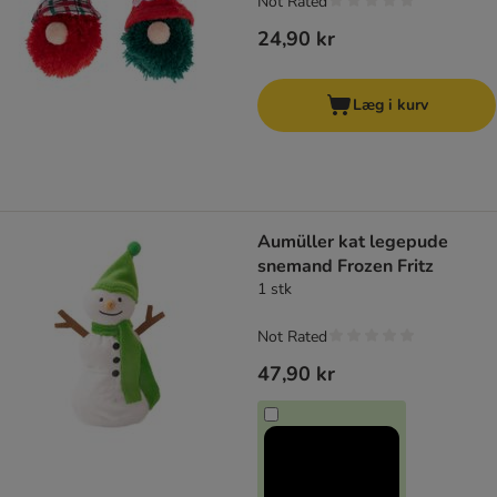
Not Rated
24,90 kr
Læg i kurv
Aumüller kat legepude
snemand Frozen Fritz
1 stk
Not Rated
47,90 kr