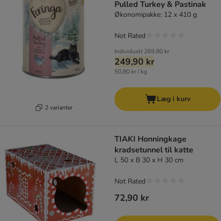
Pulled Turkey & Pastinak
Økonomipakke: 12 x 410 g
Not Rated
Individuelt
269,80 kr
249,90 kr
50,80 kr / kg
Læg i kurv
2 varianter
TIAKI Honningkage
kradsetunnel til katte
L 50 x B 30 x H 30 cm
Not Rated
72,90 kr