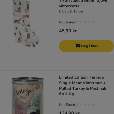
TIAKI Julestrømpe "Sjove
vinterkatte"
L 51 x B 16 cm
Not Rated
45,90 kr
Læg i kurv
Limited Edition: Feringa
Single Meat Vintermenu
Pulled Turkey & Pastinak
6 x 410 g
Not Rated
134,90 kr