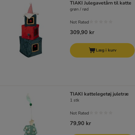
TIAKI Julegavetårn til katte
grøn / rød
Not Rated
309,90 kr
Læg i kurv
TIAKI kattelegetøj juletræ
1 stk
Not Rated
79,90 kr