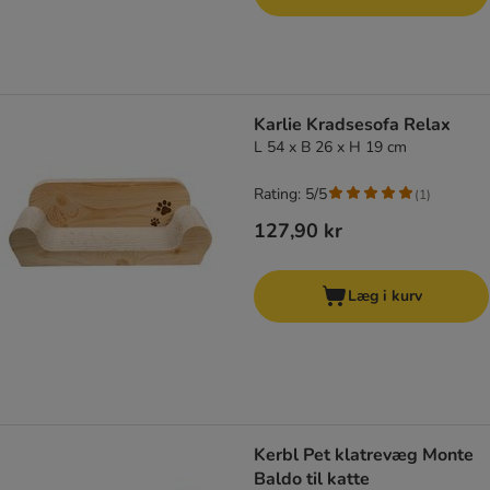
Karlie Kradsesofa Relax
L 54 x B 26 x H 19 cm
Rating: 5/5
(
1
)
127,90 kr
Læg i kurv
Kerbl Pet klatrevæg Monte
Baldo til katte