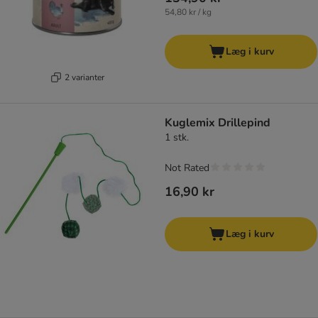
54,80 kr / kg
Læg i kurv
2 varianter
Kuglemix Drillepind
1 stk.
Not Rated
16,90 kr
Læg i kurv