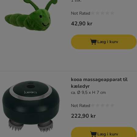
1 stk.
Not Rated
42,90 kr
Læg i kurv
kooa massageapparat til
kæledyr
ca. Ø 9,5 x H 7 cm
Not Rated
222,90 kr
Læg i kurv