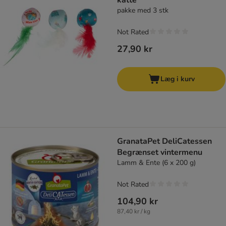
katte
pakke med 3 stk
Not Rated
27,90 kr
Læg i kurv
GranataPet DeliCatessen
Begrænset vintermenu
Lamm & Ente (6 x 200 g)
Not Rated
104,90 kr
87,40 kr / kg