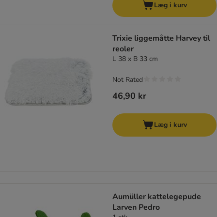
Læg i kurv
Trixie liggemåtte Harvey til
reoler
L 38 x B 33 cm
Not Rated
46,90 kr
Læg i kurv
Aumüller kattelegepude
Larven Pedro