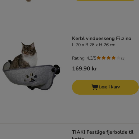
Kerbl vinduesseng Filzino
L 70 x B 26 x H 26 cm
Rating: 4.3/5
(
3
)
169,90 kr
Læg i kurv
TIAKI Festlige fjerbolde til