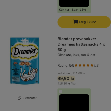
Klik her - Spar -15%
Læg i kurv
Blandet prøvepakke:
Dreamies kattesnacks 4 x
60 g
Oksekød, laks, tun & ost
Rating: 5/5
(
11
)
Individuelt
111,60 kr
99,90 kr
416,30 kr / kg
2 varianter