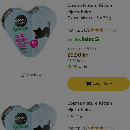
product items have been changed
Cosma Nature Kitten
Hjerteboks
Økonomipakke: 6 x 70 g
Rating: 2.8/5
(
5
)
Individuelt
35,80 kr
29,90 kr
71,20 kr / kg
28,41 kr
2 varianter
Læg i kurv
Cosma Nature Kitten
Hjerteboks
3 x 70 g
Rating: 2.8/5
(
5
)