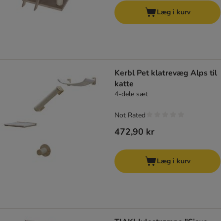
Læg i kurv
Kerbl Pet klatrevæg Alps til
katte
4-dele sæt
Not Rated
472,90 kr
Læg i kurv