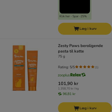
Klik her - Spar -25%
Læg i kurv
Zesty Paws beroligende
pasta til katte
75 g
Rating: 5/5
(
1
)
101,90 kr
1.358,70 kr / kg
96,81 kr
Læg i kurv