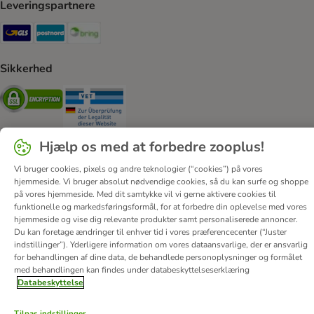
Leveringspartnere
GLS Shipping Method
Postnord Shipping Method
Bring Shipping Method
Sikkerhed
Security
Security
Hjælp os med at forbedre zooplus!
Vi bruger cookies, pixels og andre teknologier (“cookies”) på vores
hjemmeside. Vi bruger absolut nødvendige cookies, så du kan surfe og shoppe
Om os
Job hos zooplus
Firmaoplysninger
på vores hjemmeside. Med dit samtykke vil vi gerne aktivere cookies til
Forordning om digitale tjenester
Generelle vilkår
funktionelle og markedsføringsformål, for at forbedre din oplevelse med vores
hjemmeside og vise dig relevante produkter samt personaliserede annoncer.
Fortryd aftale
Betaling
Levering
Databeskyttelse
Du kan foretage ændringer til enhver tid i vores præferencecenter (“Juster
Tilgængelighedserklæring
Corporate Website
indstillinger”). Yderligere information om vores dataansvarlige, der er ansvarlig
for behandlingen af ​​dine data, de behandlede personoplysninger og formålet
© zooplus SE
2026
med behandlingen kan findes under databeskyttelseserklæring
Databeskyttelse
Tilpas indstillinger