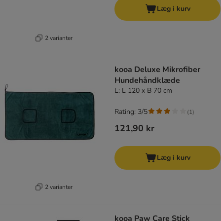
Læg i kurv
2 varianter
kooa Deluxe Mikrofiber
Hundehåndklæde
L: L 120 x B 70 cm
Rating: 3/5
(
1
)
121,90 kr
Læg i kurv
2 varianter
kooa Paw Care Stick