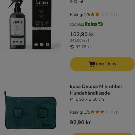
300 ml
Rating: 2/5
(
2
)
102,90 kr
343,00 kr / l
97,76 kr
Læg i kurv
kooa Deluxe Mikrofiber
Hundehåndklæde
M: L 90 x B 60 cm
Rating: 3/5
(
1
)
92,90 kr