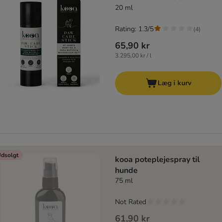
20 ml
Rating: 1.3/5
(
4
)
65,90 kr
3.295,00 kr / l
Læg i kurv
dsolgt
kooa poteplejespray til
hunde
75 ml
Not Rated
61,90 kr