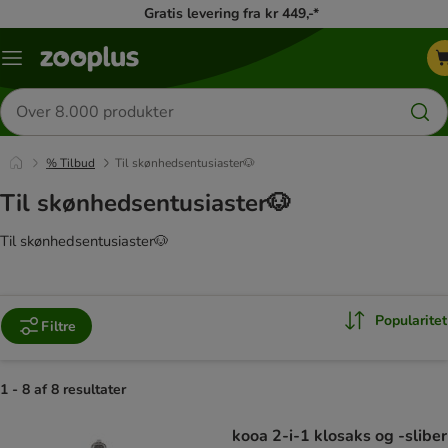
Gratis levering fra kr 449,-*
Menu
kategori
Søg
efter
produkter
% Tilbud
Til skønhedsentusiaster🐶
Til skønhedsentusiaster🐶
Til skønhedsentusiaster🐶
Popularitet
Filtre
1 - 8 af 8 resultater
product items have been changed
kooa 2-i-1 klosaks og -sliber