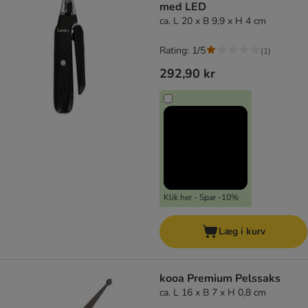
med LED
ca. L 20 x B 9,9 x H 4 cm
Rating: 1/5
(
1
)
292,90 kr
Klik her - Spar -10%
Læg i kurv
kooa Premium Pelssaks
ca. L 16 x B 7 x H 0,8 cm