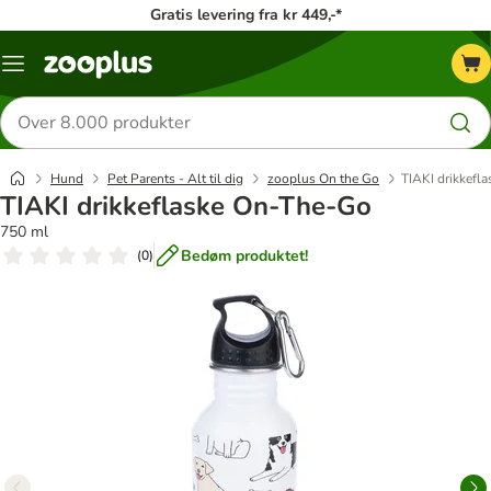
Gratis levering fra kr 449,-*
Menu
kategori
Søg
efter
produkter
Hund
Pet Parents - Alt til dig
zooplus On the Go
TIAKI drikkefl
TIAKI drikkeflaske On-The-Go
750 ml
Bedøm produktet!
(
0
)