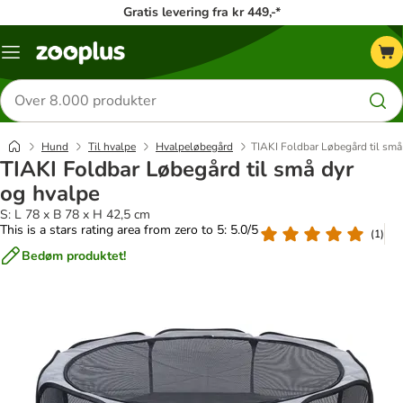
Gratis levering fra kr 449,-*
Menu
kategori
Søg
efter
produkter
Hund
Til hvalpe
Hvalpeløbegård
TIAKI Foldbar Løbegård til små
TIAKI Foldbar Løbegård til små dyr
og hvalpe
S: L 78 x B 78 x H 42,5 cm
This is a stars rating area from zero to 5: 5.0/5
(
1
)
Bedøm produktet!