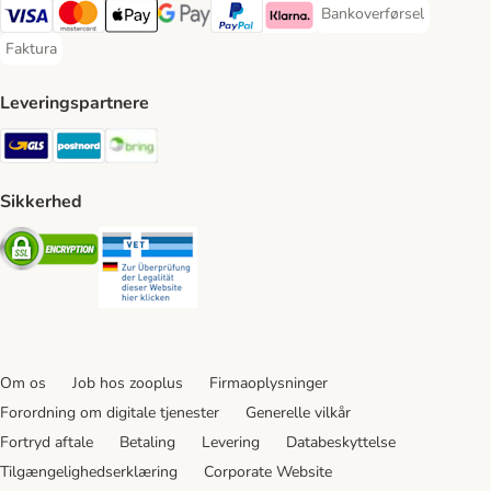
Bankoverførsel
Bankoverførsel Payment
VISA Payment Method
Mastercard Payment Method
Apply pay Payment Method
Google Pay Payment Method
paypal Payment Method
Klarna Payment Method
Faktura
Faktura Payment Method
Leveringspartnere
GLS Shipping Method
Postnord Shipping Method
Bring Shipping Method
Sikkerhed
Security
Security
Om os
Job hos zooplus
Firmaoplysninger
Forordning om digitale tjenester
Generelle vilkår
Fortryd aftale
Betaling
Levering
Databeskyttelse
Tilgængelighedserklæring
Corporate Website