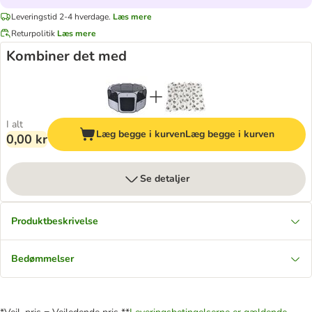
Leveringstid 2-4 hverdage.
Læs mere
Returpolitik
Læs mere
Kombiner det med
I alt
Læg begge i kurven
Læg begge i kurven
0,00 kr
Se detaljer
Produktbeskrivelse
Bedømmelser