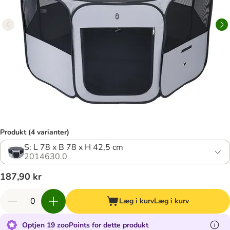
Produkt (4 varianter)
S: L 78 x B 78 x H 42,5 cm
2014630.0
187,90 kr
Læg i kurv
Læg i kurv
Optjen 19 zooPoints for dette produkt