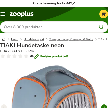
Gratis levering fra kr 449,-*
Menu
kategori
Søg
efter
produkter
Hund
Hundetransport
Transporttaske, Klapvogn & Trolly
TIAKI 
TIAKI Hundetaske neon
L 34 x B 41 x H 30 cm
Bedøm produktet!
(
0
)