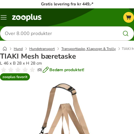
Gratis levering fra kr 449,-*
Menu
kategori
Søg
efter
produkter
Hund
Hundetransport
Transporttaske, Klapvogn & Trolly
TIAKI 
TIAKI Mesh bæretaske
L 46 x B 28 x H 28 cm
Bedøm produktet!
(
0
)
zooplus favorit