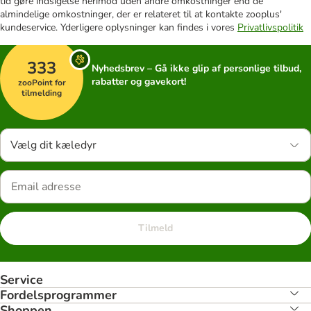
tid gøre indsigelse herimod uden andre omkostninger end de
almindelige omkostninger, der er relateret til at kontakte zooplus'
kundeservice. Yderligere oplysninger kan findes i vores
Privatlivspolitik
333
Nyhedsbrev – Gå ikke glip af personlige tilbud,
rabatter og gavekort!
zooPoint for
tilmelding
Vælg dit kæledyr
Tilmeld
Service
Fordelsprogrammer
Shoppen