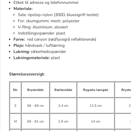
Etiket til adresse og telefonnummer
Materiale:
Sele: ripstop-nylon (300D, bluesign® testet)
For: skumgummi, mesh, polyester
V-Ring: Aluminium, eloxiert
Indstillingsspænder: plast
Farve:
red canyon (rød/lysegrå reflekterende)
Pleje:
håndvask / lufttørring
Lukning:
sikkerhedsspænder
Lukningsmateriale:
plast
Størrelsesoversigt:
Str.
Brystvidde
Bæltevidde
Rygsele længde
Bryst
S
56 - 69 cm
2,4 cm
12,5 cm
2
M
69 - 81 cm
2,9 cm
14 cm