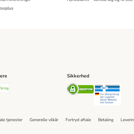
zooplus
ere
Sikkerhed
ping Method
stnord Shipping Method
Bring Shipping Method
Security
Securit
le tjenester
Generelle vilkår
Fortryd aftale
Betaling
Leveri