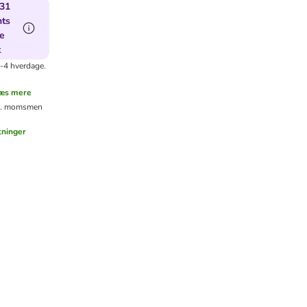
 31
nts
te
t
2-4 hverdage.
æs mere
kl. moms
men
tninger