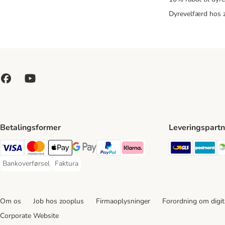
Dyrevelfærd hos 
Betalingsformer
Leveringspartn
GLS Ship
Po
VISA Payment Method
Mastercard Payment Method
Apply pay Payment Method
Google Pay Payment Method
paypal Payment Method
Klarna Payment Method
Bankoverførsel
Faktura
Bankoverførsel Payment Method
Faktura Payment Method
Om os
Job hos zooplus
Firmaoplysninger
Forordning om digita
Corporate Website