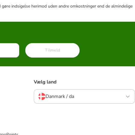
r tid gøre indsigelse herimod uden andre omkostninger end de almindelige
Tilmeld
Vælg land
Danmark / da
 zooPoints