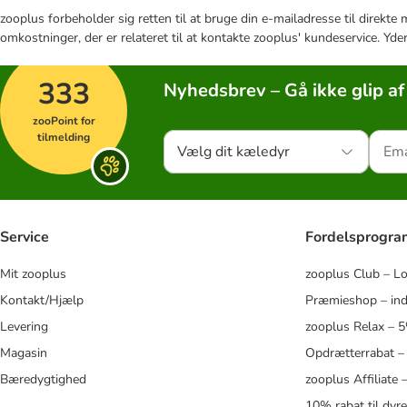
zooplus forbeholder sig retten til at bruge din e-mailadresse til direkt
omkostninger, der er relateret til at kontakte zooplus' kundeservice. Yde
333
Nyhedsbrev – Gå ikke glip af
zooPoint for
tilmelding
Vælg dit kæledyr
Service
Fordelsprogr
Mit zooplus
zooplus Club – L
Kontakt/Hjælp
Præmieshop – ind
Levering
zooplus Relax – 
Magasin
Opdrætterrabat –
Bæredygtighed
zooplus Affiliate
10% rabat til dyr