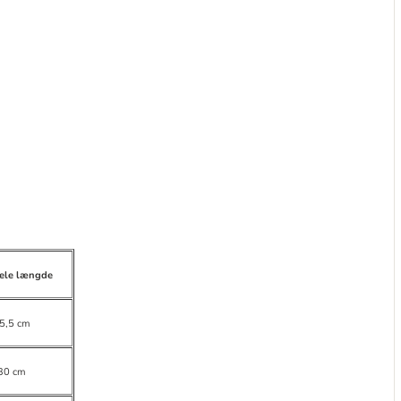
sele længde
5,5 cm
30 cm