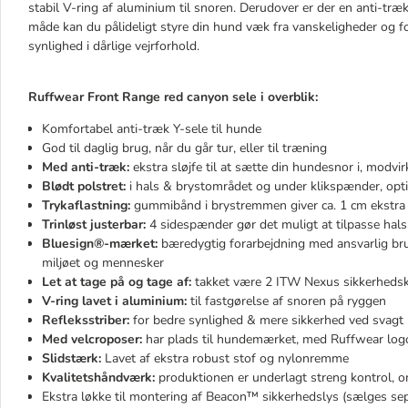
stabil V-ring af aluminium til snoren. Derudover er der en anti-tr
måde kan du pålideligt styre din hund væk fra vanskeligheder og f
synlighed i dårlige vejrforhold.
Ruffwear Front Range red canyon sele i overblik:
Komfortabel anti-træk Y-sele til hunde
God til daglig brug, når du går tur, eller til træning
Med anti-træk:
ekstra sløjfe til at sætte din hundesnor i, modv
Blødt polstret:
i hals & brystområdet og under klikspænder, opti
Trykaflastning:
gummibånd i brystremmen giver ca. 1 cm ekstra
Trinløst justerbar:
4 sidespænder gør det muligt at tilpasse hal
Bluesign®-mærket:
bæredygtig forarbejdning med ansvarlig bru
miljøet og mennesker
Let at tage på og tage af:
takket være 2 ITW Nexus sikkerheds
V-ring lavet i aluminium:
til fastgørelse af snoren på ryggen
Refleksstriber:
for bedre synlighed & mere sikkerhed ved svagt 
Med velcroposer:
har plads til hundemærket, med Ruffwear log
Slidstærk:
Lavet af ekstra robust stof og nylonremme
Kvalitetshåndværk:
produktionen er underlagt streng kontrol, o
Ekstra løkke til montering af Beacon™ sikkerhedslys (sælges se