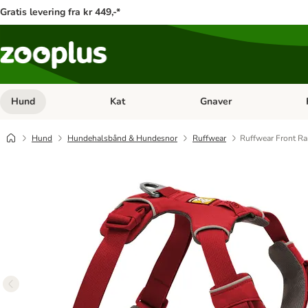
Gratis levering fra kr 449,-*
Hund
Kat
Gnaver
Åben kategori menu: Hund
Åben kategori menu: Kat
Åb
Hund
Hundehalsbånd & Hundesnor
Ruffwear
Ruffwear Front Ra