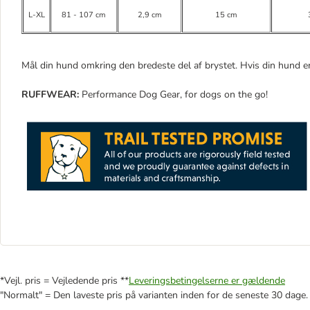
L-XL
81 - 107 cm
2,9 cm
15 cm
Mål din hund omkring den bredeste del af brystet. Hvis din hund er
RUFFWEAR:
Performance Dog Gear, for dogs on the go!
*Vejl. pris = Vejledende pris **
Leveringsbetingelserne er gældende
"Normalt" = Den laveste pris på varianten inden for de seneste 30 dage.