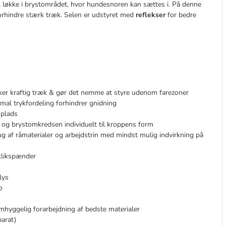
æk løkke i brystområdet, hvor hundesnoren kan sættes i. På denne
orhindre stærk træk. Selen er udstyret med
reflekser
for bedre
irker kraftig træk & gør det nemme at styre udenom farezoner
mal trykfordeling forhindrer gnidning
 plads
s og brystomkredsen individuelt til kroppens form
g af råmaterialer og arbejdstrin med mindst mulig indvirkning på
klikspænder
lys
o
mhyggelig forarbejdning af bedste materialer
parat)