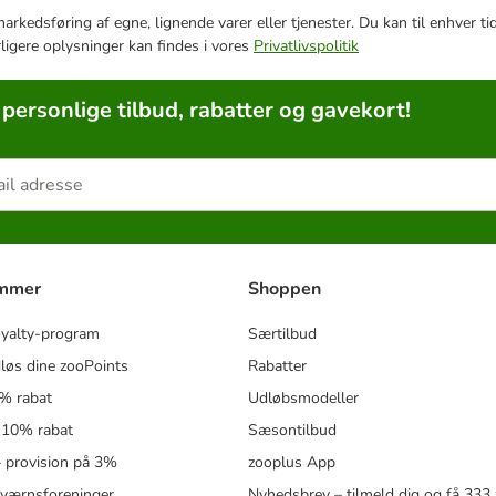
e markedsføring af egne, lignende varer eller tjenester. Du kan til enhve
rligere oplysninger kan findes i vores
Privatlivspolitik
 personlige tilbud, rabatter og gavekort!
ammer
Shoppen
oyalty-program
Særtilbud
løs dine zooPoints
Rabatter
5% rabat
Udløbsmodeller
 10% rabat
Sæsontilbud
 – provision på 3%
zooplus App
eværnsforeninger
Nyhedsbrev – tilmeld dig og få 333