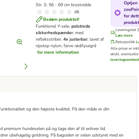
Optjen
Str. S: 56 - 69 cm brystvidde
zooPoi
(
0
)
for det
Bedøm produktet!
produk
Funktionel Y-sele,
polstrede
Leveringstid 
sikkerhedspænder
, med
Læs mere
refleksstriber,
4x justerbar
, lavet af
Returpolitik
L
ripstop nylon, farve rød/lysegrå
Alle priser er in
for mere information
ekskl. eventuelle
leveringsomkos
nktionalitet og den højeste kvalitet. På den måde er din
nd premium hundeselen på og tage den af til enhver tid.
indrer ubehagelig gnidning. På bagsiden er selen udstyret med en