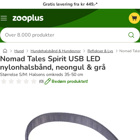
Gratis levering fra kr 449,-*
Menu
kategori
Søg
efter
produkter
Hund
Hundehalsbånd & Hundesnor
Reflekser & Lys
Nomad Tales
Nomad Tales Spirit USB LED
nylonhalsbånd, neongul & grå
Størrelse S/M: Halsens omkreds 35-50 cm
Bedøm produktet!
(
0
)