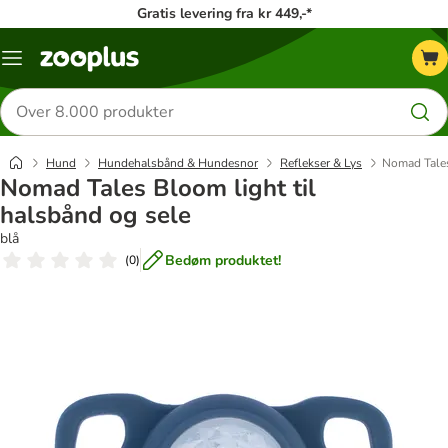
Gratis levering fra kr 449,-*
Menu
kategori
Søg
efter
produkter
Hund
Hundehalsbånd & Hundesnor
Reflekser & Lys
Nomad Tales
Nomad Tales Bloom light til
halsbånd og sele
blå
Bedøm produktet!
(
0
)