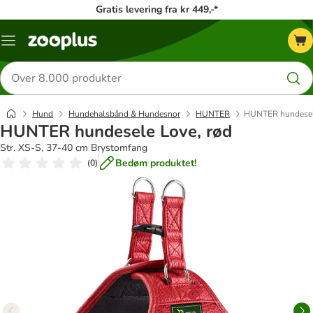
Gratis levering fra kr 449,-*
Menu
kategori
Søg
efter
produkter
Hund
Hundehalsbånd & Hundesnor
HUNTER
HUNTER hundesel
HUNTER hundesele Love, rød
Str. XS-S, 37-40 cm Brystomfang
Bedøm produktet!
(
0
)