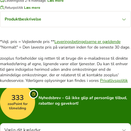
Leveringstid 2-4 hverdage.
Læs mere
Returpolitik
Læs mere
Produktbeskrivelse
*Vejl. pris = Vejledende pris **
Leveringsbetingelserne er gældende
"Normalt" = Den laveste pris på varianten inden for de seneste 30 dage.
zooplus forbeholder sig retten til at bruge din e-mailadresse til direkte
markedsføring af egne, lignende varer eller tjenester. Du kan til enhver
tid gøre indsigelse herimod uden andre omkostninger end de
almindelige omkostninger, der er relateret til at kontakte zooplus'
kundeservice. Yderligere oplysninger kan findes i vores
Privatlivspolitik
333
Nyhedsbrev – Gå ikke glip af personlige tilbud,
rabatter og gavekort!
zooPoint for
tilmelding
Vælg dit kæledyr