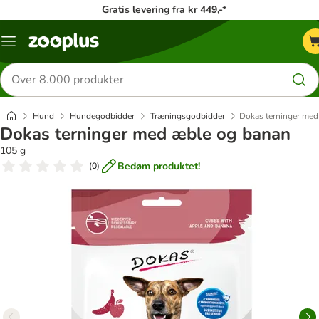
Gratis levering fra kr 449,-*
Menu
kategori
Søg
efter
produkter
Hund
Hundegodbidder
Træningsgodbidder
Dokas terninger med
Dokas terninger med æble og banan
105 g
Bedøm produktet!
(
0
)