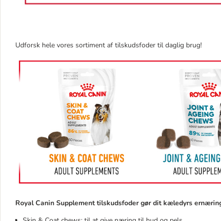
Udforsk hele vores sortiment af tilskudsfoder til daglig brug!
Royal Canin Supplement tilskudsfoder gør dit kæledyrs ernærin
Skin & Coat chews: til at give næring til hud og pels