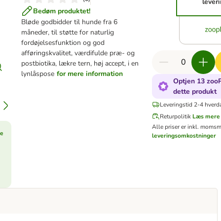
lever
Bedøm produktet!
Bløde godbidder til hunde fra 6
måneder, til støtte for naturlig
fordøjelsesfunktion og god
afføringskvalitet, værdifulde præ- og
postbiotika, lækre tern, høj accept, i en
lynlåspose
for mere information
Optjen 13 zooP
dette produkt
Leveringstid 2-4 hverd
Returpolitik
Læs mere
Alle priser er inkl. moms
m
re
leveringsomkostninger