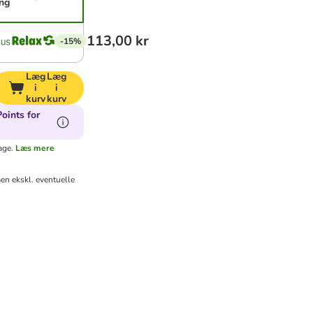
ing
113,00 kr
-15%
Læg
Læg
i
i
kurv
kurv
oints for
age.
Læs mere
en ekskl. eventuelle