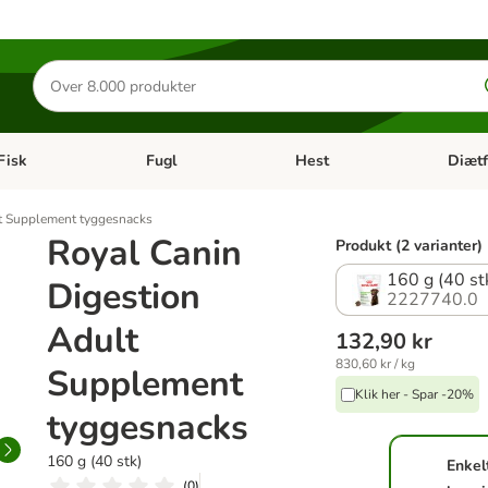
Søg
efter
produkter
Fisk
Fugl
Hest
Diætf
en kategori menu: Gnaver
Åben kategori menu: Fisk
Åben kategori menu: Fugl
Åben ka
t Supplement tyggesnacks
Royal Canin
Produkt (2 varianter)
160 g (40 st
Digestion
2227740.0
Adult
132,90 kr
830,60 kr / kg
Supplement
Klik her - Spar -20%
tyggesnacks
160 g (40 stk)
Enkel
(
0
)