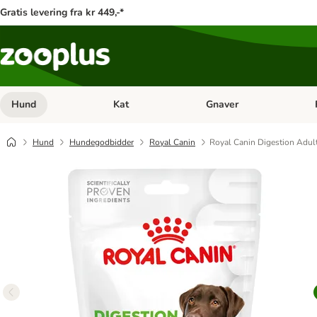
Gratis levering fra kr 449,-*
Hund
Kat
Gnaver
Åben kategori menu: Hund
Åben kategori menu: Kat
Åb
Hund
Hundegodbidder
Royal Canin
Royal Canin Digestion Adul