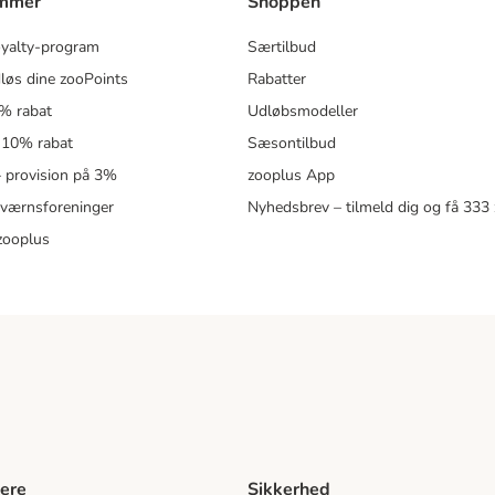
ammer
Shoppen
oyalty-program
Særtilbud
løs dine zooPoints
Rabatter
5% rabat
Udløbsmodeller
 10% rabat
Sæsontilbud
 – provision på 3%
zooplus App
eværnsforeninger
Nyhedsbrev – tilmeld dig og få 333
zooplus
ere
Sikkerhed