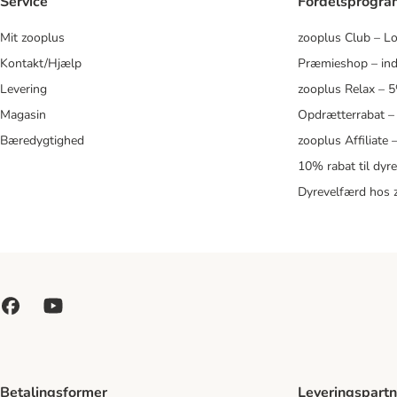
Service
Fordelsprogr
Mit zooplus
zooplus Club – L
Kontakt/Hjælp
Præmieshop – ind
Levering
zooplus Relax – 
Magasin
Opdrætterrabat –
Bæredygtighed
zooplus Affiliate
10% rabat til dyr
Dyrevelfærd hos 
Betalingsformer
Leveringspartn