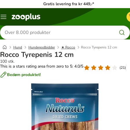
Gratis levering fra kr 449,-*
Menu
kategori
Søg
efter
produkter
Hund
Hundegodbidder
★ Rocco
Rocco Tyrepenis 12 cm
Rocco Tyrepenis 12 cm
100 stk.
This is a stars rating area from zero to 5: 4.0/5
(
21
)
Bedøm produktet!