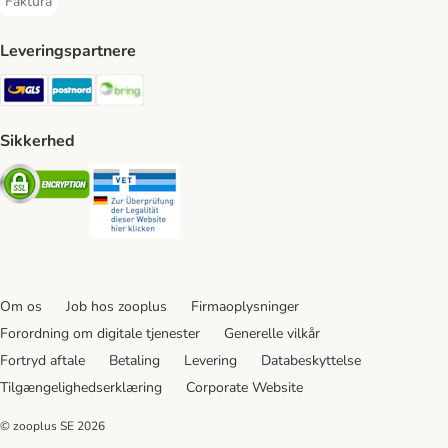
Faktura
Faktura Payment Method
Leveringspartnere
GLS Shipping Method
Postnord Shipping Method
Bring Shipping Method
Sikkerhed
Security
Security
Om os
Job hos zooplus
Firmaoplysninger
Forordning om digitale tjenester
Generelle vilkår
Fortryd aftale
Betaling
Levering
Databeskyttelse
Tilgængelighedserklæring
Corporate Website
© zooplus SE
2026