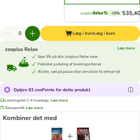
535,40
-15%
Læg i kurv
Læg i kurv
Læs mere
zooplus Relax
Spar 5% på alle zooplus Relax varer
Fleksibel justering af leveringsinterval
Ændre, sæt på pause eller annullere til enhver tid
Optjen 63 zooPoints for dette produkt
Leveringstid 2-4 hverdage.
Læs mere
Returpolitik
Læs mere
Kombiner det med