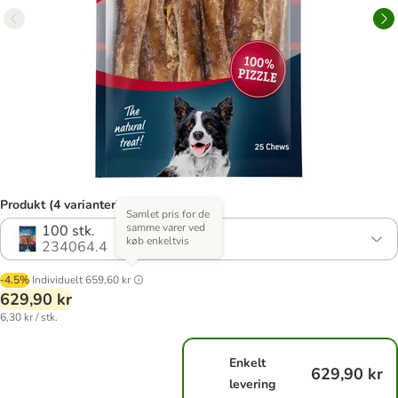
Produkt (4 varianter)
Samlet pris for de
samme varer ved
100 stk.
køb enkeltvis
234064.4
-4.5%
Individuelt
659,60 kr
629,90 kr
6,30 kr / stk.
Enkelt
629,90 kr
levering