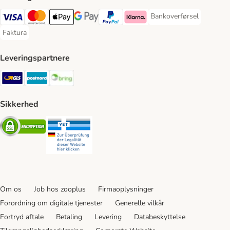
Bankoverførsel
Bankoverførsel Payment
VISA Payment Method
Mastercard Payment Method
Apply pay Payment Method
Google Pay Payment Method
paypal Payment Method
Klarna Payment Method
Faktura
Faktura Payment Method
Leveringspartnere
GLS Shipping Method
Postnord Shipping Method
Bring Shipping Method
Sikkerhed
Security
Security
Om os
Job hos zooplus
Firmaoplysninger
Forordning om digitale tjenester
Generelle vilkår
Fortryd aftale
Betaling
Levering
Databeskyttelse