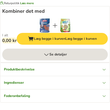
Returpolitik
Læs mere
Kombiner det med
I alt
Læg begge i kurven
Læg begge i kurven
0,00 kr
Se detaljer
Produktbeskrivelse
Ingredienser
Foderanbefaling