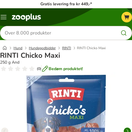
Gratis levering fra kr 449,-*
Menu
kategori
Søg
efter
produkter
Hund
Hundegodbidder
RINTI
RINTI Chicko Maxi
RINTI Chicko Maxi
250 g And
Bedøm produktet!
(
0
)