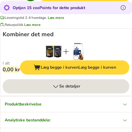
Optjen 15 zooPoints for dette produkt
Leveringstid 2-4 hverdage.
Læs mere
Returpolitik
Læs mere
Kombiner det med
I alt
Læg begge i kurven
Læg begge i kurven
0,00 kr
Se detaljer
Produktbeskrivelse
Analytiske bestanddele: