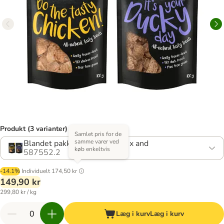
Produkt (3 varianter)
Samlet pris for de
samme varer ved
Blandet pakke: 3 x kylling / 2 x and
køb enkeltvis
587552.2
-14.1%
Individuelt
174,50 kr
149,90 kr
299,80 kr / kg
Læg i kurv
Læg i kurv