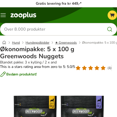
Gratis levering fra kr 449,-*
Menu
kategori
Søg
efter
produkter
Hund
Hundegodbidder
★ Greenwoods
Økonomipakke: 5 x 100
Økonomipakke: 5 x 100 g
Greenwoods Nuggets
Blandet pakke: 3 x kylling / 2 x and
This is a stars rating area from zero to 5: 5.0/5
(
1
)
Bedøm produktet!