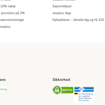
 10% rabat
Sæsontilbud
 – provision på 3%
zooplus App
eværnsforeninger
Nyhedsbrev – tilmeld dig og få 333
zooplus
ere
Sikkerhed
ping Method
stnord Shipping Method
Bring Shipping Method
Security
Securit