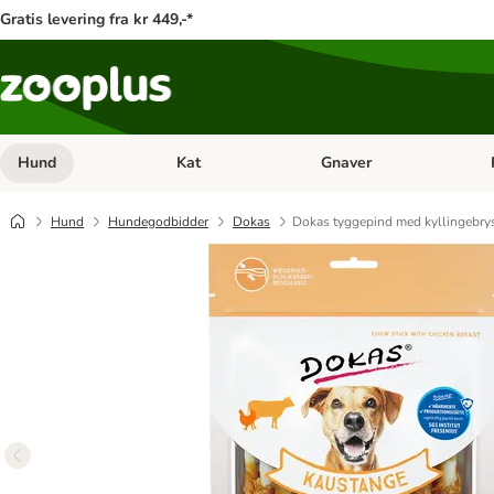
Gratis levering fra kr 449,-*
Hund
Kat
Gnaver
Åben kategori menu: Hund
Åben kategori menu: Kat
Åb
Hund
Hundegodbidder
Dokas
Dokas tyggepind med kyllingebry