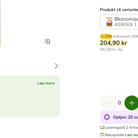
Produkt (4 variante
Økonomipa
409069.1
-2.29%
Individuelt
209
204,90 kr
341,50 kr / kg
Læs mere
Optjen 20 zo
Leveringstid 2-4 hv
Returpolitik
Læs m