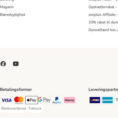
Magasin
Opdrætterrabat –
Bæredygtighed
zooplus Affiliate
10% rabat til dyr
Dyrevelfærd hos 
Betalingsformer
Leveringspartn
GLS Ship
Po
VISA Payment Method
Mastercard Payment Method
Apply pay Payment Method
Google Pay Payment Method
paypal Payment Method
Klarna Payment Method
Bankoverførsel
Faktura
Bankoverførsel Payment Method
Faktura Payment Method