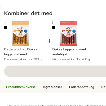
Kombiner det med
Dokas tyggepind med kyllingebryst
Dokas tyggepind med andebryst
Dette produkt
:
Dokas
Dokas tyggepind med
tyggepind med
andebryst
kyllingebryst
Økonomipakke: 3 x 200 g
Økonomipakke: 3 x 200 g
Produktbeskrivelse
Ingredienser
Foderanbefaling
Be