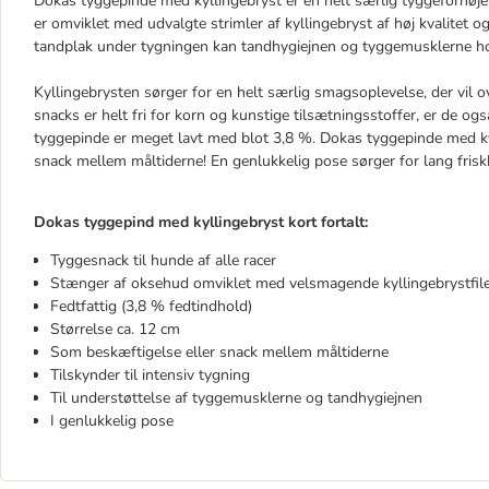
Dokas tyggepinde med kyllingebryst er en helt særlig tyggefornøje
er omviklet med udvalgte strimler af kyllingebryst af høj kvalitet o
tandplak under tygningen kan tandhygiejnen og tyggemusklerne h
Kyllingebrysten sørger for en helt særlig smagsoplevelse, der vil o
snacks er helt fri for korn og kunstige tilsætningsstoffer, er de 
tyggepinde er meget lavt med blot 3,8 %. Dokas tyggepinde med ky
snack mellem måltiderne! En genlukkelig pose sørger for lang frisk
Dokas tyggepind med kyllingebryst kort fortalt:
Tyggesnack til hunde af alle racer
Stænger af oksehud omviklet med velsmagende kyllingebrystfile
Fedtfattig (3,8 % fedtindhold)
Størrelse ca. 12 cm
Som beskæftigelse eller snack mellem måltiderne
Tilskynder til intensiv tygning
Til understøttelse af tyggemusklerne og tandhygiejnen
I genlukkelig pose