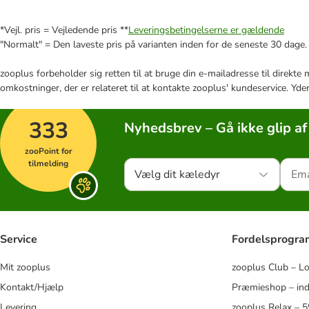
*Vejl. pris = Vejledende pris **
Leveringsbetingelserne er gældende
"Normalt" = Den laveste pris på varianten inden for de seneste 30 dage.
zooplus forbeholder sig retten til at bruge din e-mailadresse til direkt
omkostninger, der er relateret til at kontakte zooplus' kundeservice. Yde
333
Nyhedsbrev – Gå ikke glip af
zooPoint for
tilmelding
Vælg dit kæledyr
Service
Fordelsprogr
Mit zooplus
zooplus Club – L
Kontakt/Hjælp
Præmieshop – ind
Levering
zooplus Relax – 