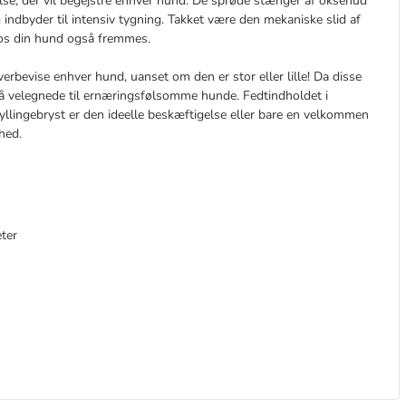
lse, der vil begejstre enhver hund. De sprøde stænger af oksehud
g indbyder til intensiv tygning. Takket være den mekaniske slid af
os din hund også fremmes.
verbevise enhver hund, uanset om den er stor eller lille! Da disse
også velegnede til ernæringsfølsomme hunde. Fedtindholdet i
llingebryst er den ideelle beskæftigelse eller bare en velkommen
hed.
ter