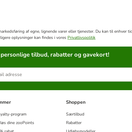
e markedsføring af egne, lignende varer eller tjenester. Du kan til enhve
rligere oplysninger kan findes i vores
Privatlivspolitik
 personlige tilbud, rabatter og gavekort!
ammer
Shoppen
oyalty-program
Særtilbud
løs dine zooPoints
Rabatter
5% rabat
Udløbsmodeller