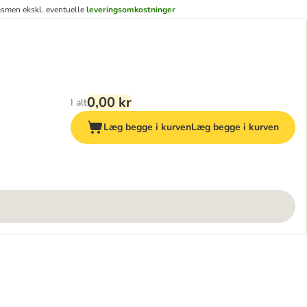
ms
men ekskl. eventuelle
leveringsomkostninger
0,00 kr
I alt
Læg begge i kurven
Læg begge i kurven