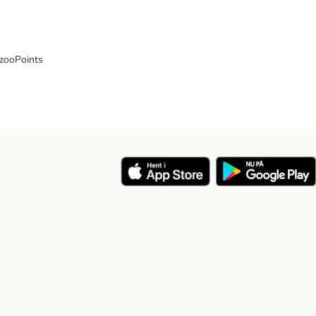
 zooPoints
y