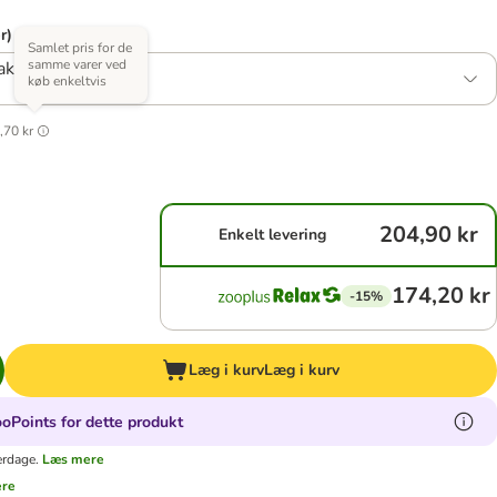
r)
Samlet pris for de
samme varer ved
kke: 3 x 200 g
køb enkeltvis
,70 kr
204,90 kr
Enkelt levering
174,20 kr
-15%
Læg i kurv
Læg i kurv
oPoints for dette produkt
erdage.
Læs mere
ere