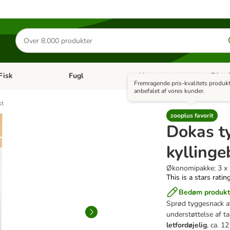
Søg
efter
produkter
Fisk
Fugl
Hest
Diætf
en kategori menu: Gnaver
Åben kategori menu: Fisk
Åben kategori menu: Fugl
Åben ka
Fremragende pris-kvalitets produk
anbefalet af vores kunder.
st
zooplus favorit
Dokas t
kyllinge
Økonomipakke: 3 x
This is a stars ratin
Bedøm produkt
Sprød tyggesnack af
understøttelse af t
letfordøjelig
, ca. 1