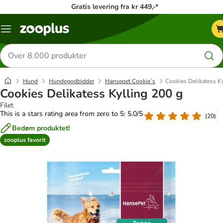
Gratis levering fra kr 449,-*
Menu
kategori
Søg
efter
produkter
Hund
Hundegodbidder
Hansepet Cookie´s
Cookies Delikatess K
Cookies Delikatess Kylling 200 g
Filet
This is a stars rating area from zero to 5: 5.0/5
(
20
)
Bedøm produktet!
zooplus favorit