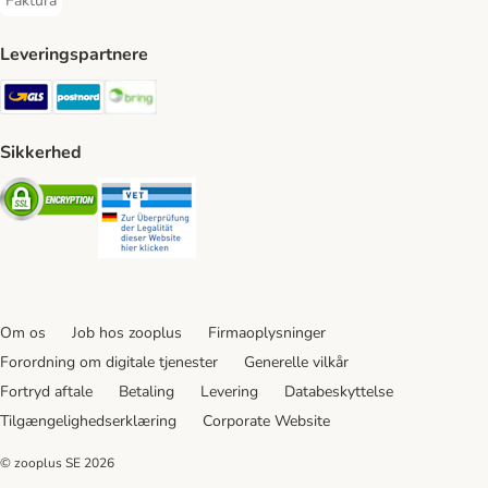
Faktura
Faktura Payment Method
Leveringspartnere
GLS Shipping Method
Postnord Shipping Method
Bring Shipping Method
Sikkerhed
Security
Security
Om os
Job hos zooplus
Firmaoplysninger
Forordning om digitale tjenester
Generelle vilkår
Fortryd aftale
Betaling
Levering
Databeskyttelse
Tilgængelighedserklæring
Corporate Website
© zooplus SE
2026