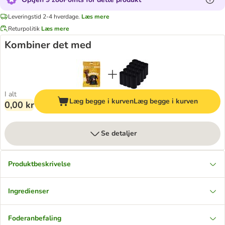
Leveringstid 2-4 hverdage.
Læs mere
Returpolitik
Læs mere
Kombiner det med
I alt
Læg begge i kurven
Læg begge i kurven
0,00 kr
Se detaljer
Produktbeskrivelse
Ingredienser
Foderanbefaling