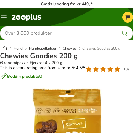
Gratis levering fra kr 449,-*
Menu
kategori
Søg
efter
produkter
Hund
Hundegodbidder
Chewies
Chewies Goodies 200 g
Chewies Goodies 200 g
Økonomipakke: Fjerkræ 4 x 200 g
This is a stars rating area from zero to 5: 4.5/5
(
10
)
Bedøm produktet!