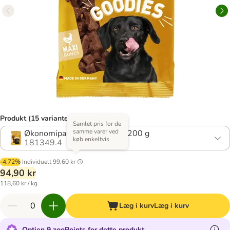
Produkt (15 varianter)
Samlet pris for de
samme varer ved
Økonomipakke: Fjerkræ 4 x 200 g
køb enkeltvis
181349.4
-4.72%
Individuelt
99,60 kr
94,90 kr
118,60 kr / kg
Læg i kurv
Læg i kurv
Optjen 9 zooPoints for dette produkt