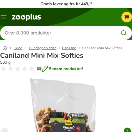
Gratis levering fra kr 449,-*
Menu
kategori
Søg
efter
produkter
Hund
Hundegodbidder
Caniland
Caniland Mini Mix Softies
Caniland Mini Mix Softies
500 g
Bedøm produktet!
(
0
)