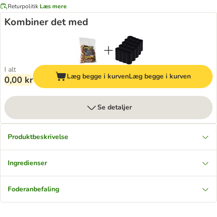
Returpolitik
Læs mere
Kombiner det med
I alt
Læg begge i kurven
Læg begge i kurven
0,00 kr
Se detaljer
Produktbeskrivelse
Ingredienser
Foderanbefaling