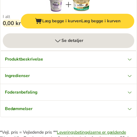
I alt
Læg begge i kurven
Læg begge i kurven
0,00 kr
Se detaljer
Produktbeskrivelse
Ingredienser
Foderanbefaling
Bedømmelser
*Vejl. pris = Vejledende pris **
Leveringsbetingelserne er gældende