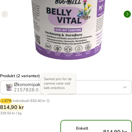
Produkt (2 varianter)
Samlet pris for de
samme varer ved
Økonomipakke: 16 x 150 g
køb enkeltvis
2157828.0
-1.87%
Individuelt
830,40 kr
814,90 kr
339,50 kr / kg
Enkelt