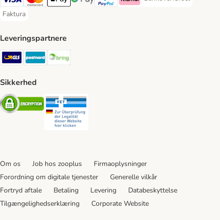
Bankoverførsel Payment
VISA Payment Method
Mastercard Payment Method
Apply pay Payment Method
Google Pay Payment Method
paypal Payment Method
Klarna Payment Method
Faktura
Faktura Payment Method
Leveringspartnere
GLS Shipping Method
Postnord Shipping Method
Bring Shipping Method
Sikkerhed
Security
Security
Om os
Job hos zooplus
Firmaoplysninger
Forordning om digitale tjenester
Generelle vilkår
Fortryd aftale
Betaling
Levering
Databeskyttelse
Tilgængelighedserklæring
Corporate Website