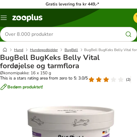
Gratis levering fra kr 449,-*
Menu
kategori
Søg
efter
produkter
Hund
Hundegodbidder
BugBell
BugBell BugKeks Belly Vital for
BugBell BugKeks Belly Vital
fordøjelse og tarmflora
Økonomipakke: 16 x 150 g
This is a stars rating area from zero to 5: 3.0/5
(
2
)
Bedøm produktet!