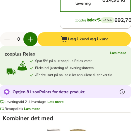
814,90 kr
levering
692,70
-15%
Læg i kurv
Læg i kurv
Læs mere
zooplus Relax
Spar 5% på alle zooplus Relax varer
Fleksibel justering af leveringsinterval
Ændre, sæt på pause eller annullere til enhver tid
Optjen 81 zooPoints for dette produkt
Leveringstid 2-4 hverdage.
Læs mere
Returpolitik
Læs mere
Kombiner det med