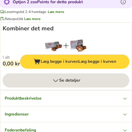
Optjen 2 zooPoints for dette produkt
Leveringstid 2-4 hverdage.
Læs mere
Returpolitik
Læs mere
Kombiner det med
I alt
Læg begge i kurven
Læg begge i kurven
0,00 kr
Se detaljer
Produktbeskrivelse
Ingredienser
Foderanbefaling