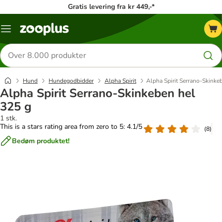
Gratis levering fra kr 449,-*
Menu
kategori
Søg
efter
produkter
Hund
Hundegodbidder
Alpha Spirit
Alpha Spirit Serrano-Skinke
Alpha Spirit Serrano-Skinkeben hel
325 g
1 stk.
This is a stars rating area from zero to 5: 4.1/5
(
8
)
Bedøm produktet!