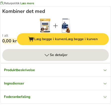
Returpolitik
Læs mere
Kombiner det med
I alt
Læg begge i kurven
Læg begge i kurven
0,00 kr
Se detaljer
Produktbeskrivelse
Ingredienser
Foderanbefaling