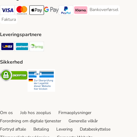
Bankoverførsel
Bankoverførsel Payment
VISA Payment Method
Mastercard Payment Method
Apply pay Payment Method
Google Pay Payment Method
paypal Payment Method
Klarna Payment Method
Faktura
Faktura Payment Method
Leveringspartnere
GLS Shipping Method
Postnord Shipping Method
Bring Shipping Method
Sikkerhed
Security
Security
Om os
Job hos zooplus
Firmaoplysninger
Forordning om digitale tjenester
Generelle vilkår
Fortryd aftale
Betaling
Levering
Databeskyttelse