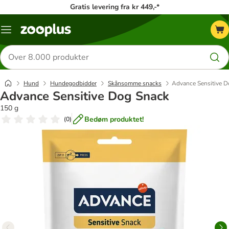
Gratis levering fra kr 449,-*
Menu
kategori
Søg
efter
produkter
Hund
Hundegodbidder
Skånsomme snacks
Advance Sensitive D
Advance Sensitive Dog Snack
150 g
Bedøm produktet!
(
0
)