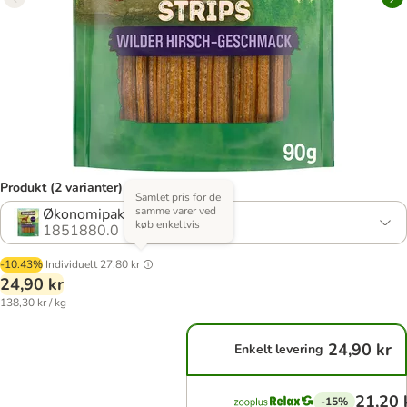
Produkt (2 varianter)
Samlet pris for de
samme varer ved
Økonomipakke: 2 x 90 g
køb enkeltvis
1851880.0
-10.43%
Individuelt
27,80 kr
24,90 kr
138,30 kr / kg
24,90 kr
Enkelt levering
21,20 
-15%