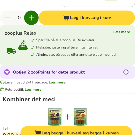
Læg i kurv
Læg i kurv
Læs mere
zooplus Relax
Spar 5% på alle zooplus Relax varer
Fleksibel justering af leveringsinterval
Ændre, sæt på pause eller annullere til enhver tid
Optjen 2 zooPoints for dette produkt
Leveringstid 2-4 hverdage.
Læs mere
Returpolitik
Læs mere
Kombiner det med
I alt
Læg begge i kurven
Læg begge i kurven