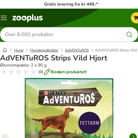
Gratis levering fra kr 449,-*
Menu
kategori
Søg
efter
produkter
Hund
Hundegodbidder
AdVENTuROS
AdVENTuROS Strips Vild 
AdVENTuROS Strips Vild Hjort
Økonomipakke: 2 x 90 g
Bedøm produktet!
(
0
)