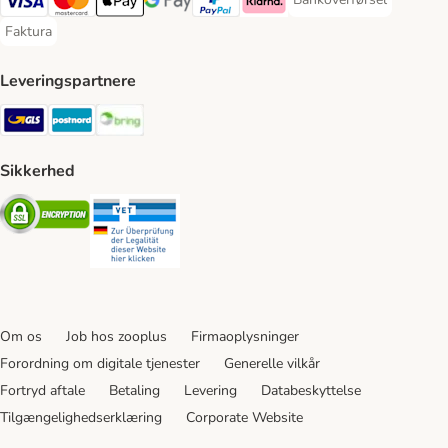
Bankoverførsel Payment
VISA Payment Method
Mastercard Payment Method
Apply pay Payment Method
Google Pay Payment Method
paypal Payment Method
Klarna Payment Method
Faktura
Faktura Payment Method
Leveringspartnere
GLS Shipping Method
Postnord Shipping Method
Bring Shipping Method
Sikkerhed
Security
Security
Om os
Job hos zooplus
Firmaoplysninger
Forordning om digitale tjenester
Generelle vilkår
Fortryd aftale
Betaling
Levering
Databeskyttelse
Tilgængelighedserklæring
Corporate Website