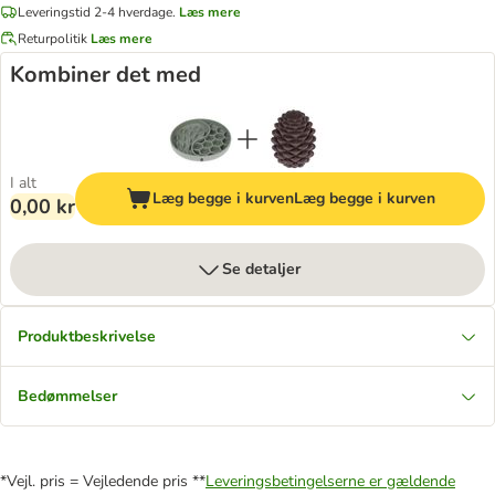
Leveringstid 2-4 hverdage.
Læs mere
Returpolitik
Læs mere
Kombiner det med
I alt
Læg begge i kurven
Læg begge i kurven
0,00 kr
Se detaljer
Produktbeskrivelse
Bedømmelser
*Vejl. pris = Vejledende pris **
Leveringsbetingelserne er gældende