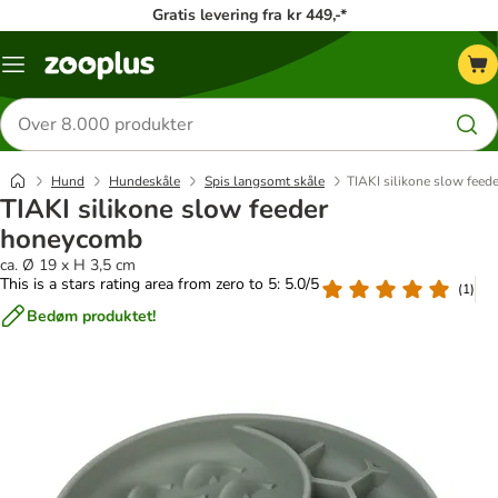
Gratis levering fra kr 449,-*
Menu
kategori
Søg
efter
produkter
Hund
Hundeskåle
Spis langsomt skåle
TIAKI silikone slow fee
TIAKI silikone slow feeder
honeycomb
ca. Ø 19 x H 3,5 cm
This is a stars rating area from zero to 5: 5.0/5
(
1
)
Bedøm produktet!