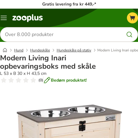
Gratis levering fra kr 449,-*
Menu
kategori
Søg
efter
produkter
Hund
Hundeskåle
Hundeskåle på stativ
Modern Living Inari opb
Modern Living Inari
opbevaringsboks med skåle
L 53 x B 30 x H 43,5 cm
Bedøm produktet!
(
0
)