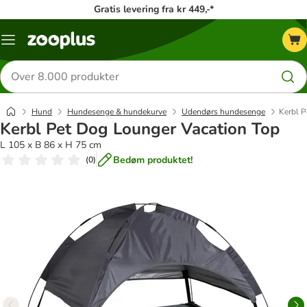
Gratis levering fra kr 449,-*
Menu
kategori
Søg
efter
produkter
Hund
Hundesenge & hundekurve
Udendørs hundesenge
Kerbl P
Kerbl Pet Dog Lounger Vacation Top
L 105 x B 86 x H 75 cm
Bedøm produktet!
(
0
)