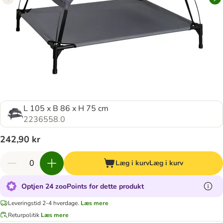
L 105 x B 86 x H 75 cm
2236558.0
242,90 kr
Læg i kurv
Læg i kurv
Optjen 24 zooPoints for dette produkt
Leveringstid 2-4 hverdage.
Læs mere
Returpolitik
Læs mere