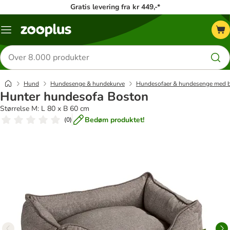
Gratis levering fra kr 449,-*
Menu
kategori
Søg
efter
produkter
Hund
Hundesenge & hundekurve
Hundesofaer & hundesenge med 
Hunter hundesofa Boston
Størrelse M: L 80 x B 60 cm
Bedøm produktet!
(
0
)