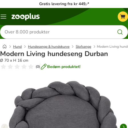
Gratis levering fra kr 449,-*
Menu
kategori
Søg
efter
produkter
Hund
Hundesenge & hundekurve
Stofsenge
Modern Living hun
Modern Living hundeseng Durban
Ø 70 x H 16 cm
Bedøm produktet!
(
0
)