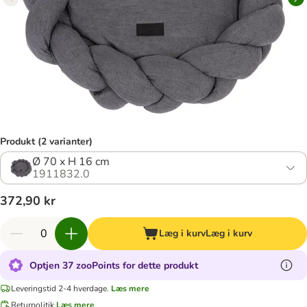
Produkt (2 varianter)
Ø 70 x H 16 cm
1911832.0
372,90 kr
Læg i kurv
Læg i kurv
Optjen 37 zooPoints for dette produkt
Leveringstid 2-4 hverdage.
Læs mere
Returpolitik
Læs mere