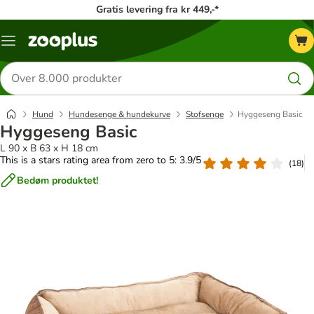
Gratis levering fra kr 449,-*
Menu
kategori
Søg
efter
produkter
Hund
Hundesenge & hundekurve
Stofsenge
Hyggeseng Basic
Hyggeseng Basic
L 90 x B 63 x H 18 cm
This is a stars rating area from zero to 5: 3.9/5
(
18
)
Bedøm produktet!