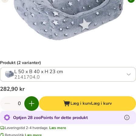
Produkt (2 varianter)
L 50 x B 40 x H 23 cm
2141704.0
282,90 kr
Læg i kurv
Læg i kurv
Optjen 28 zooPoints for dette produkt
Leveringstid 2-4 hverdage.
Læs mere
Returpolitik
Læs mere