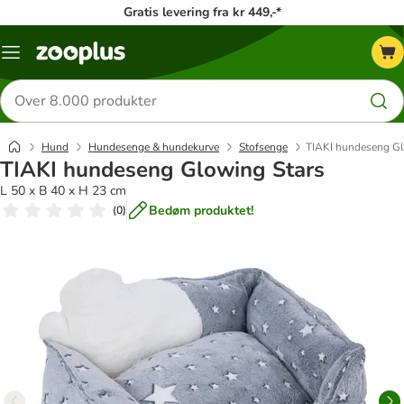
Gratis levering fra kr 449,-*
Menu
kategori
Søg
efter
produkter
Hund
Hundesenge & hundekurve
Stofsenge
TIAKI hundeseng Gl
TIAKI hundeseng Glowing Stars
L 50 x B 40 x H 23 cm
Bedøm produktet!
(
0
)