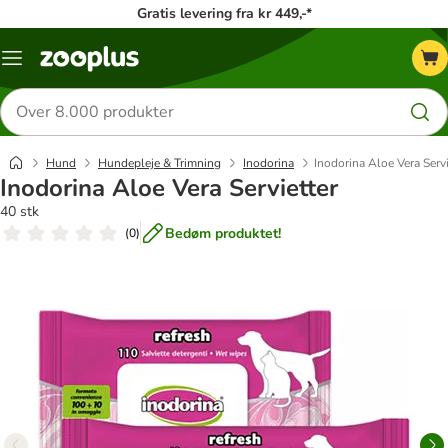
Gratis levering fra kr 449,-*
Menu
kategori
Søg
efter
produkter
Hund
Hundepleje & Trimning
Inodorina
Inodorina Aloe Vera Servi
Inodorina Aloe Vera Servietter
40 stk
Bedøm produktet!
(
0
)