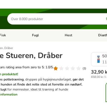
Søg
efter
produkter
Fisk
Fugl
Hest
Diætf
en kategori menu: Gnaver
Åben kategori menu: Fisk
Åben kategori menu: Fugl
Åben ka
ren, Dråber
ie Stueren, Dråber
50
11
tars rating area from zero to 5: 1.0/5
(
1
)
32,90 
 produktet!
658,00 kr / l
ns pottetræning
, dryppes på hygiejneunderlaget,
gør det
r hunden at finde det rette sted at forrette sin nødtørf,
 lugt
for mennesker, ideel til træning af hunde
information