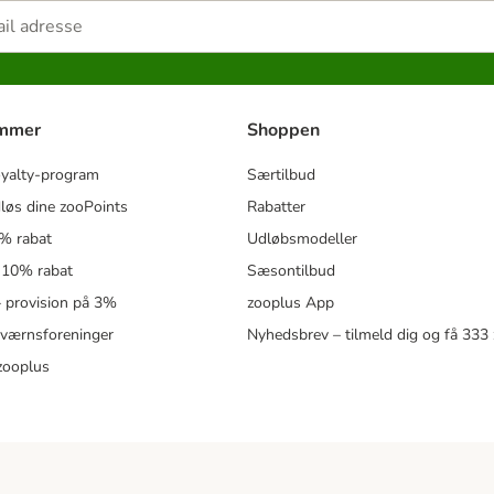
ammer
Shoppen
oyalty-program
Særtilbud
løs dine zooPoints
Rabatter
5% rabat
Udløbsmodeller
 10% rabat
Sæsontilbud
 – provision på 3%
zooplus App
eværnsforeninger
Nyhedsbrev – tilmeld dig og få 333
zooplus