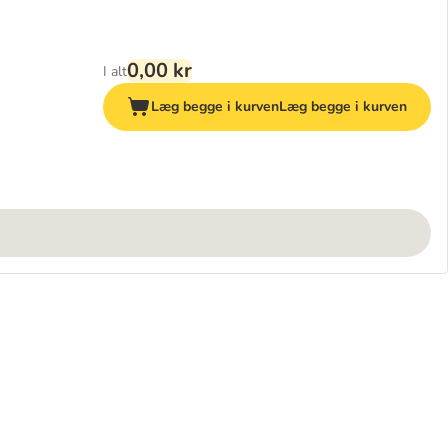
0,00 kr
I alt
Læg begge i kurven
Læg begge i kurven