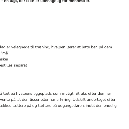
er
en lugt, der ikke er ubehagelig for mennesker.
lag er velegnede til træning, hvalpen lærer at lette ben på dem
n "må"
esker
stilles separat
så tæt på hvalpens liggeplads som muligt. Straks efter den har
ente på, at den tisser eller har afføring. Udskift underlaget efter
trækkes tættere på og tættere på udgangsdøren, indtil den endelig