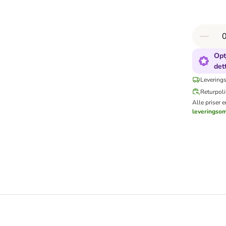
Opt
det
Leverings
Returpoli
Alle priser 
leveringso