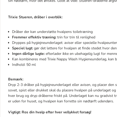
sin nødtørft, hvor det ønskes. Godt at vide: Stueren-dråberne afgiv
Trixie Stueren, dråber i overblik:
Dråber der kan understøtte hvalpens toiletræning
Fremmer effektiv træning:
trin for trin til renlighed
Dryppes på hygiejneunderlaget: aviser eller specielle hvalpeunter
Speciel lugt:
gør det lettere for hvalpen at finde stedet hvor de
Ingen dårlige lugte:
efterlader ikke en ubehagelig lugt for menn
Kan kombineres med Trixie Nappy Wash Hygieneunderlag, kan be
Indhold: 50 ml
Bemærk:
Dryp 2-3 dråber på hygiejneunderlaget eller avisen, og placer den 
sovet, spist eller drukket skal du placere hvalpen på underlaget og v
hver brug og dryp dråberne friskt på. Underlaget kan nu gradvist 
er uden for huset, og hvalpen kan forrette sin nødtørft udendørs.
Vigtigt: Ros din hvalp efter hver vellykket forsøg!