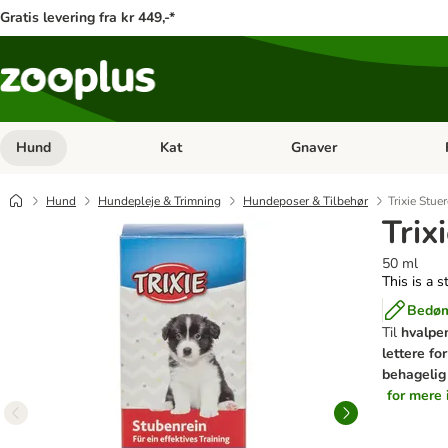
Gratis levering fra kr 449,-*
Hund
Kat
Gnaver
Åben kategori menu: Hund
Åben kategori menu: Kat
Åb
Hund
Hundepleje & Trimning
Hundeposer & Tilbehør
Trixie Stue
Trix
50 ml
This is a s
Bedøm
Til
hvalpe
lettere fo
behagelig
for mere 