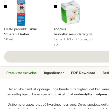
Trixie Stueren, Dråber
zooplus beskyttelsesunderlag til 
Dette produkt
:
Trixie
zooplus
Stueren, Dråber
beskyttelsesunderlag til
50 ml
hundehvalpe
Large: L 60 x B 45 cm, 30
stk.
Produktbeskrivelse
Ingredienser
PDF Download
Bed
Det er ikke nemt at opdrage unge hunde til renlighed, det kan vær
en nyttig hjælp. De er specielt udviklet til at
understøtte hvalpens 
Dråberne dryppes blot på hygiejneunderlaget. Deres specielle duft gø