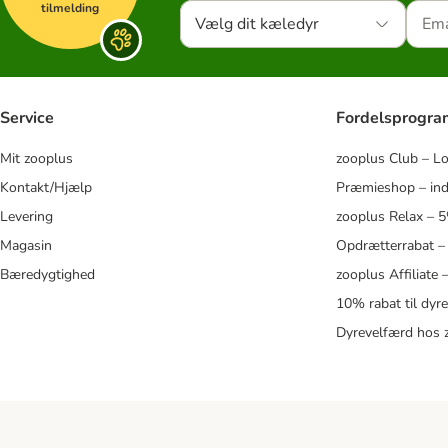
tilmelding
Vælg dit kæledyr
Service
Fordelsprogr
Mit zooplus
zooplus Club – L
Kontakt/Hjælp
Præmieshop – ind
Levering
zooplus Relax – 
Magasin
Opdrætterrabat –
Bæredygtighed
zooplus Affiliate
10% rabat til dyr
Dyrevelfærd hos 