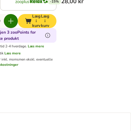
28,00 kr
-15%
Læg
Læg
i
i
kurv
kurv
jen 3 zooPoints for
te produkt
tid 2-4 hverdage.
Læs mere
tik
Læs mere
er inkl. moms
men ekskl. eventuelle
mkostninger