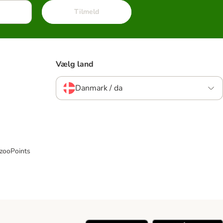
Tilmeld
Vælg land
Danmark / da
 zooPoints