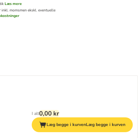
tik
Læs mere
er inkl. moms
men ekskl. eventuelle
mkostninger
0,00 kr
I alt
Læg begge i kurven
Læg begge i kurven