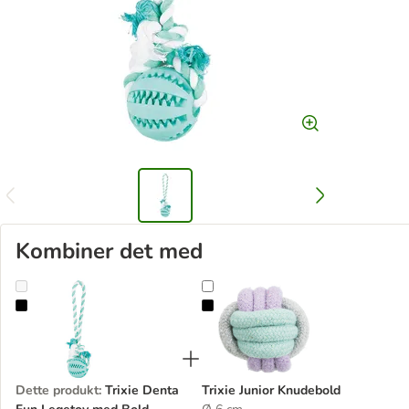
Kombiner det med
Trixie Denta Fun Legetov med Bold
Trixie Junior Knudebold
Dette produkt
:
Trixie Denta
Trixie Junior Knudebold