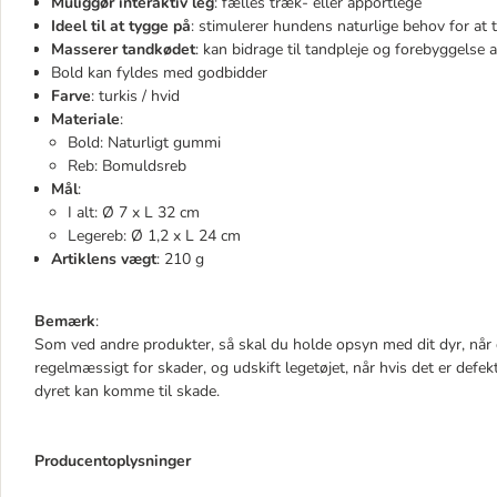
Muliggør interaktiv leg
: fælles træk- eller apportlege
Ideel til at tygge på
: stimulerer hundens naturlige behov for a
Masserer tandkødet
: kan bidrage til tandpleje og forebyggelse 
Bold kan fyldes med godbidder
Farve
: turkis / hvid
Materiale
:
Bold: Naturligt gummi
Reb: Bomuldsreb
Mål
:
I alt: Ø 7 x L 32 cm
Legereb: Ø 1,2 x L 24 cm
Artiklens vægt
: 210 g
Bemærk
:
Som ved andre produkter, så skal du holde opsyn med dit dyr, når 
regelmæssigt for skader, og udskift legetøjet, når hvis det er defekt,
dyret kan komme til skade.
Producentoplysninger