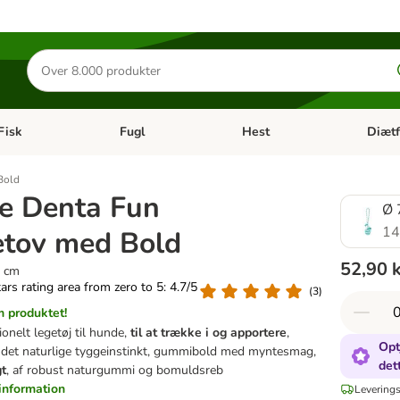
Søg
efter
produkter
Fisk
Fugl
Hest
Diætf
en kategori menu: Gnaver
Åben kategori menu: Fisk
Åben kategori menu: Fugl
Åben ka
Bold
ie Denta Fun
Ø 
14
etov med Bold
52,90 
4 cm
tars rating area from zero to 5: 4.7/5
(
3
)
 produktet!
ionelt legetøj til hunde,
til at trække i og apportere
,
Opt
 det naturlige tyggeinstinkt, gummibold med myntesmag,
det
gt
, af robust naturgummi og bomuldsreb
information
Leverings