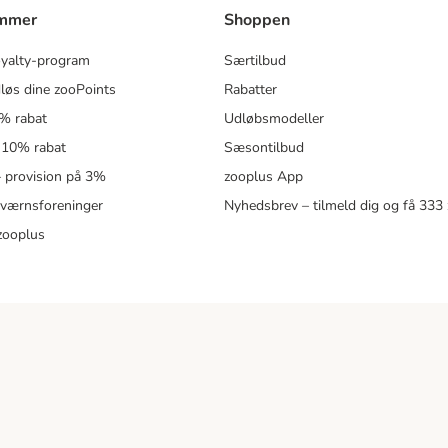
ammer
Shoppen
oyalty-program
Særtilbud
løs dine zooPoints
Rabatter
5% rabat
Udløbsmodeller
 10% rabat
Sæsontilbud
 – provision på 3%
zooplus App
eværnsforeninger
Nyhedsbrev – tilmeld dig og få 333
zooplus