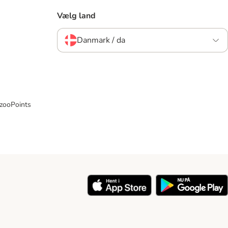
Vælg land
Danmark / da
 zooPoints