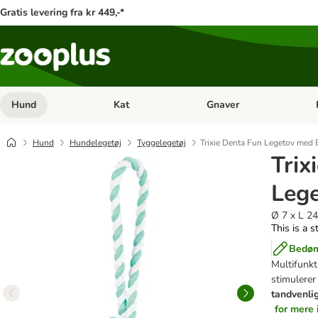
Gratis levering fra kr 449,-*
Hund
Kat
Gnaver
Åben kategori menu: Hund
Åben kategori menu: Kat
Åb
Hund
Hundelegetøj
Tyggelegetøj
Trixie Denta Fun Legetov med 
Trix
Leg
Ø 7 x L 2
This is a s
Bedøm
Multifunkt
stimulerer
tandvenli
for mere 