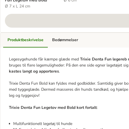
Fun Legetov med Bold
Ø 6 cm
Ø 7 x L 24 cm
Produktbeskrivelse
Bedømmelser
Legesygehunde får kæmpe glæde med
Trixie Denta Fun legereb
bruges til flere legemuligheder: På den ene side egner legetøjet sig 
kastes langt og apporteres
.
Trixie Denta Fun Bold kan fyldes med godbidder. Samtidig giver 
med tyggeglæde. Dermed masseres din hunds tandkød, og hjælpe til 
leg og tyggesjov!
Trixie Denta Fun Legetov med Bold
kort fortalt
:
Multifunktionelt legetøj til hunde