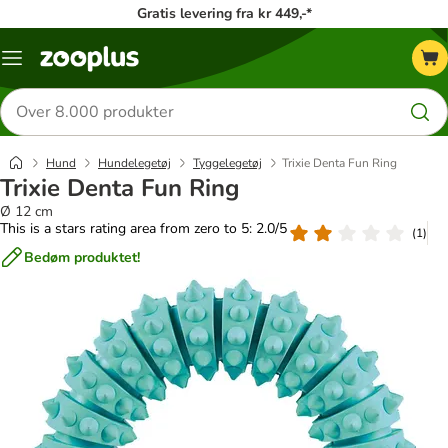
Gratis levering fra kr 449,-*
Menu
kategori
Søg
efter
produkter
Hund
Hundelegetøj
Tyggelegetøj
Trixie Denta Fun Ring
Trixie Denta Fun Ring
Ø 12 cm
This is a stars rating area from zero to 5: 2.0/5
(
1
)
Bedøm produktet!