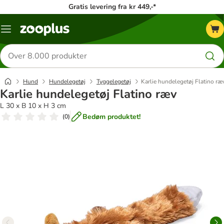
Gratis levering fra kr 449,-*
Menu
kategori
Søg
efter
produkter
Hund
Hundelegetøj
Tyggelegetøj
Karlie hundelegetøj Flatino ræ
Karlie hundelegetøj Flatino ræv
L 30 x B 10 x H 3 cm
Bedøm produktet!
(
0
)