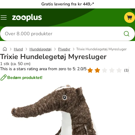
Gratis levering fra kr 449,-*
Menu
kategori
Søg
efter
produkter
Hund
Hundelegetøj
Pivedyr
Trixie Hundelegetøj Myresluger
Trixie Hundelegetøj Myresluger
1 stk (ca. 50 cm)
This is a stars rating area from zero to 5: 2.0/5
(
1
)
Bedøm produktet!