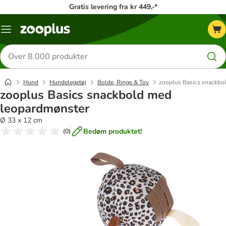
Gratis levering fra kr 449,-*
Menu
kategori
Søg
efter
produkter
Hund
Hundelegetøj
Bolde, Ringe & Tov
zooplus Basics snackbo
zooplus Basics snackbold med
leopardmønster
Ø 33 x 12 cm
Bedøm produktet!
(
0
)