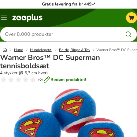
Gratis levering fra kr 449,-*
Menu
kategori
Søg
efter
produkter
Hund
Hundelegetøj
Bolde, Ringe & Tov
Warner Bros™ DC Super
Warner Bros™ DC Superman
tennisboldsæt
4 stykker (Ø 6,3 cm hver)
Bedøm produktet!
(
0
)