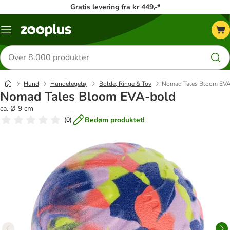
Gratis levering fra kr 449,-*
Menu
kategori
Søg
efter
produkter
Hund
Hundelegetøj
Bolde, Ringe & Tov
Nomad Tales Bloom EV
Nomad Tales Bloom EVA-bold
ca. Ø 9 cm
Bedøm produktet!
(
0
)