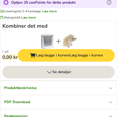
Optjen 25 zooPoints for dette produkt
Leveringstid 2-4 hverdage.
Læs mere
Returpolitik
Læs mere
Kombiner det med
I alt
Læg begge i kurven
Læg begge i kurven
0,00 kr
Se detaljer
Produktbeskrivelse
PDF Download
Bedømmelser