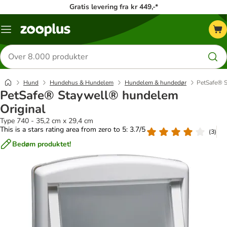
Gratis levering fra kr 449,-*
Menu
kategori
Søg
efter
produkter
Hund
Hundehus & Hundelem
Hundelem & hundedør
PetSafe® S
PetSafe® Staywell® hundelem
Original
Type 740 - 35,2 cm x 29,4 cm
This is a stars rating area from zero to 5: 3.7/5
(
3
)
Bedøm produktet!