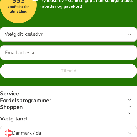
333
Nyhedsbrev – Gå ikke glip af personlige tilbud,
rabatter og gavekort!
zooPoint for
tilmelding
Vælg dit kæledyr
Tilmeld
Service
Fordelsprogrammer
Shoppen
Vælg land
Danmark / da