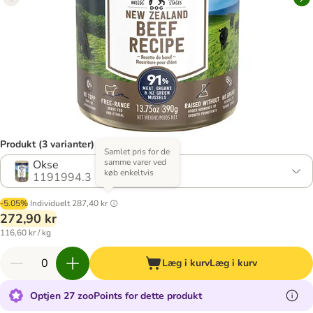
Produkt (3 varianter)
Samlet pris for de
samme varer ved
Okse
køb enkeltvis
1191994.3
-5.05%
Individuelt
287,40 kr
272,90 kr
116,60 kr / kg
Læg i kurv
Læg i kurv
Optjen 27 zooPoints for dette produkt