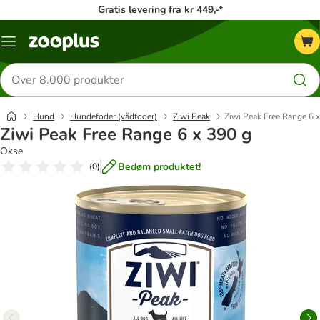
Gratis levering fra kr 449,-*
Menu
kategori
Søg
efter
produkter
Hund
Hundefoder (vådfoder)
Ziwi Peak
Ziwi Peak Free Range 6 
Ziwi Peak Free Range 6 x 390 g
Okse
Bedøm produktet!
(
0
)