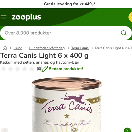
Gratis levering fra kr 449,-*
Menu
kategori
Søg
efter
produkter
Hund
Hundefoder (vådfoder)
Terra Canis
Terra Canis Light 6 x 4
Terra Canis Light 6 x 400 g
Kalkun med selleri, ananas og havtorn-bær
Bedøm produktet!
(
0
)