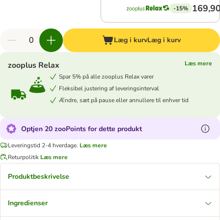
169,90
-15%
Læg i kurv
Læg i kurv
Læs mere
zooplus Relax
Spar 5% på alle zooplus Relax varer
Fleksibel justering af leveringsinterval
Ændre, sæt på pause eller annullere til enhver tid
Optjen 20 zooPoints for dette produkt
Leveringstid 2-4 hverdage.
Læs mere
Returpolitik
Læs mere
Produktbeskrivelse
Ingredienser