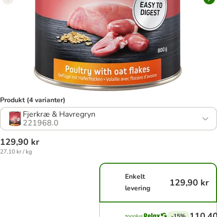
Produkt (4 varianter)
Fjerkræ & Havregryn
221968.0
129,90 kr
27,10 kr / kg
Enkelt
129,90 kr
levering
110,40
-15%