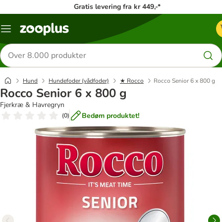
Gratis levering fra kr 449,-*
Menu
kategori
Søg
efter
produkter
Hund
Hundefoder (vådfoder)
★ Rocco
Rocco Senior 6 x 800 g
Rocco Senior 6 x 800 g
Fjerkræ & Havregryn
Bedøm produktet!
(
0
)