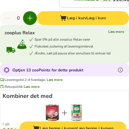
Læg i kurv
Læg i kurv
Læs mere
zooplus Relax
Spar 5% på alle zooplus Relax varer
Fleksibel justering af leveringsinterval
Ændre, sæt på pause eller annullere til enhver tid
Optjen 13 zooPoints for dette produkt
Leveringstid 2-4 hverdage.
Læs mere
Returpolitik
Læs mere
Kombiner det med
I alt
Læg begge i kurven
Læg begge i kurven