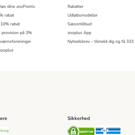
løs dine zooPoints
Rabatter
5% rabat
Udløbsmodeller
 10% rabat
Sæsontilbud
 – provision på 3%
zooplus App
eværnsforeninger
Nyhedsbrev – tilmeld dig og få 333
zooplus
ere
Sikkerhed
ping Method
stnord Shipping Method
Bring Shipping Method
Security
Securit