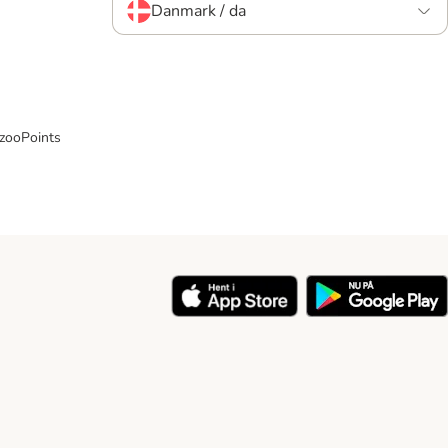
Danmark / da
 zooPoints
y