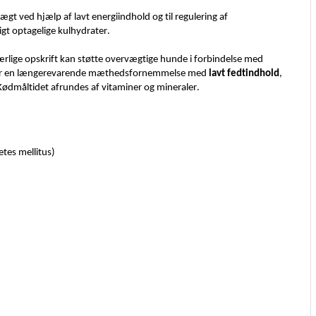
ægt ved hjælp af lavt energiindhold og til regulering af 
tigt optagelige kulhydrater.
ærlige opskrift kan støtte overvægtige hunde i forbindelse med 
er en længerevarende mæthedsfornemmelse med 
lavt fedtindhold
, 
. Kødmåltidet afrundes af vitaminer og mineraler.
etes mellitus)