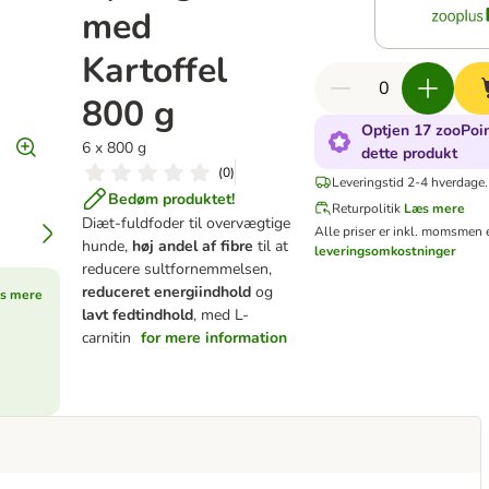
med
Kartoffel
800 g
Optjen 17 zooPoin
6 x 800 g
dette produkt
(
0
)
Leveringstid 2-4 hverdage.
Bedøm produktet!
Returpolitik
Læs mere
Diæt-fuldfoder til overvægtige
Alle priser er inkl. moms
men e
hunde,
høj andel af fibre
til at
leveringsomkostninger
reducere sultfornemmelsen,
reduceret energiindhold
og
s mere
lavt fedtindhold
, med L-
carnitin
for mere information