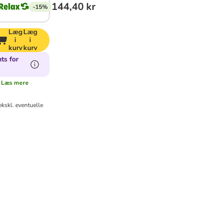
144,40 kr
-15%
Læg
Læg
i
i
kurv
kurv
ts for
Læs mere
kskl. eventuelle