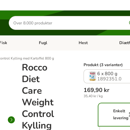
Søg
efter
produkter
Fisk
Fugl
Hest
Diætf
en kategori menu: Gnaver
Åben kategori menu: Fisk
Åben kategori menu: Fugl
Åben ka
ontrol Kylling med Kartoffel 800 g
Rocco
Produkt (3 varianter)
6 x 800 g
Diet
1892351.0
Care
169,90 kr
35,40 kr / kg
Weight
Control
Enkelt
levering
Kylling