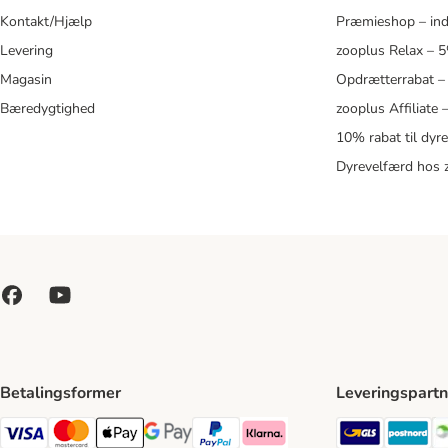
Kontakt/Hjælp
Præmieshop – ind
Levering
zooplus Relax – 
Magasin
Opdrætterrabat –
Bæredygtighed
zooplus Affiliate
10% rabat til dyr
Dyrevelfærd hos 
Betalingsformer
Leveringspartn
GLS Ship
Po
VISA Payment Method
Mastercard Payment Method
Apply pay Payment Method
Google Pay Payment Method
paypal Payment Method
Klarna Payment Method