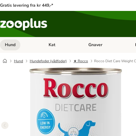
Gratis levering fra kr 449,-*
Hund
Kat
Gnaver
Åben kategori menu: Hund
Åben kategori menu: Kat
Åb
Hund
Hundefoder (vådfoder)
★ Rocco
Rocco Diet Care Weight C