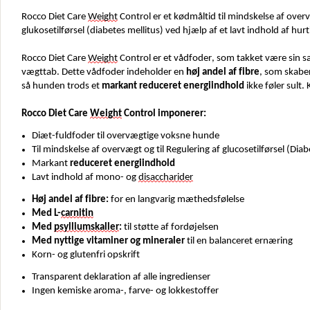
Rocco Diet Care 
Weight
 Control er et kødmåltid til mindskelse af overv
glukosetilførsel (diabetes mellitus) ved hjælp af et lavt indhold af hur
Rocco Diet Care 
Weight
 Control er et vådfoder, som takket være sin s
vægttab. Dette vådfoder indeholder en 
høj andel af fibre
, som skab
så hunden trods et 
markant reduceret energiindhold
 ikke føler sult
Rocco Diet Care 
Weight
 Control imponerer:
Diæt-fuldfoder til overvægtige voksne hunde
Til mindskelse af overvægt og til Regulering af glucosetilførsel (Diab
Markant
reduceret energiindhold
Lavt indhold af mono- og
disaccharider
Høj andel af fibre:
for en langvarig mæthedsfølelse
Med L-
carnitin
Med
psylliumskaller
:
til støtte af fordøjelsen
Med nyttige vitaminer og mineraler
til en balanceret ernæring
Korn- og glutenfri opskrift
Transparent deklaration af alle ingredienser
Ingen kemiske aroma-, farve- og lokkestoffer