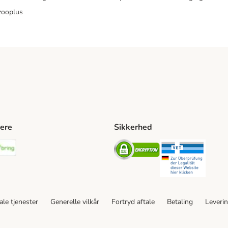
zooplus
ere
Sikkerhed
ping Method
stnord Shipping Method
Bring Shipping Method
Security
Securit
le tjenester
Generelle vilkår
Fortryd aftale
Betaling
Leveri