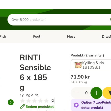
Søg
efter
produkter
Fisk
Fugl
Hest
Diætf
en kategori menu: Gnaver
Åben kategori menu: Fisk
Åben kategori menu: Fugl
Åben ka
RINTI
Produkt (2 varianter)
Kylling & ris
Sensible
181098.1
6 x 185
71,90 kr
64,80 kr / kg
g
Kylling & ris
(
0
)
Optjen 7 zooPoints
Bedøm produktet!
dette produkt