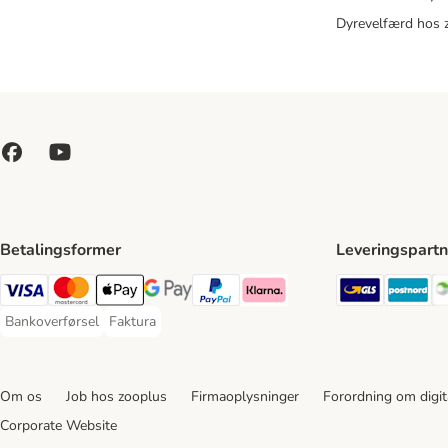
Dyrevelfærd hos 
Betalingsformer
Leveringspartn
GLS Ship
Po
VISA Payment Method
Mastercard Payment Method
Apply pay Payment Method
Google Pay Payment Method
paypal Payment Method
Klarna Payment Method
Bankoverførsel
Faktura
Bankoverførsel Payment Method
Faktura Payment Method
Om os
Job hos zooplus
Firmaoplysninger
Forordning om digita
Corporate Website