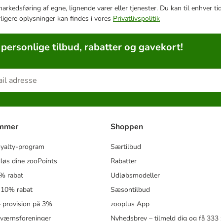
e markedsføring af egne, lignende varer eller tjenester. Du kan til enhve
rligere oplysninger kan findes i vores
Privatlivspolitik
 personlige tilbud, rabatter og gavekort!
ammer
Shoppen
oyalty-program
Særtilbud
løs dine zooPoints
Rabatter
5% rabat
Udløbsmodeller
 10% rabat
Sæsontilbud
 – provision på 3%
zooplus App
eværnsforeninger
Nyhedsbrev – tilmeld dig og få 333