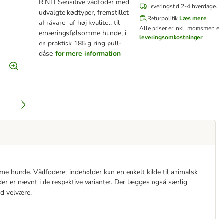
RINTI Sensitive vådfoder med
Leveringstid 2-4 hverdage.
udvalgte kødtyper, fremstillet
Returpolitik
Læs mere
af råvarer af høj kvalitet, til
Alle priser er inkl. moms
men e
ernæringsfølsomme hunde, i
leveringsomkostninger
en praktisk 185 g ring pull-
dåse
for mere information
me hunde. Vådfoderet indeholder kun en enkelt kilde til animalsk
der er nævnt i de respektive varianter. Der lægges også særlig
nd velvære.