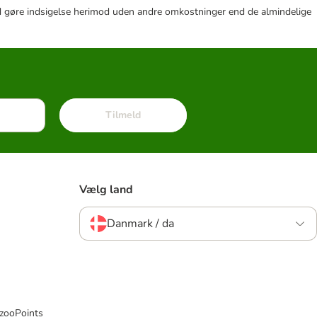
r tid gøre indsigelse herimod uden andre omkostninger end de almindelige
Tilmeld
Vælg land
Danmark / da
 zooPoints