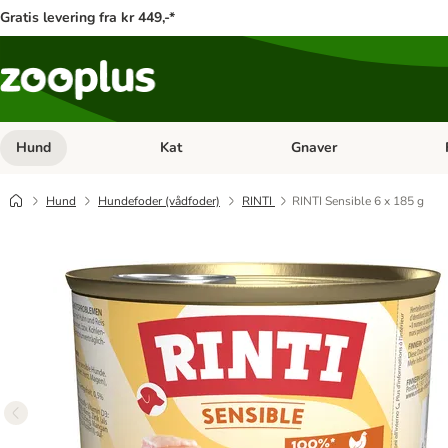
Gratis levering fra kr 449,-*
Hund
Kat
Gnaver
Åben kategori menu: Hund
Åben kategori menu: Kat
Åb
Hund
Hundefoder (vådfoder)
RINTI
RINTI Sensible 6 x 185 g