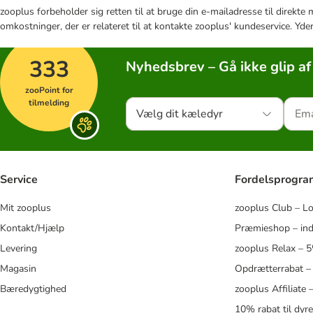
zooplus forbeholder sig retten til at bruge din e-mailadresse til direkt
omkostninger, der er relateret til at kontakte zooplus' kundeservice. Yde
333
Nyhedsbrev – Gå ikke glip af
zooPoint for
tilmelding
Vælg dit kæledyr
Service
Fordelsprogr
Mit zooplus
zooplus Club – L
Kontakt/Hjælp
Præmieshop – ind
Levering
zooplus Relax – 
Magasin
Opdrætterrabat –
Bæredygtighed
zooplus Affiliate
10% rabat til dyr