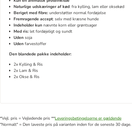
Kun én animalsk proteinkilde
Naturlige udskæringer af kød
: fra kylling, lam eller oksekød
Beriget med fibre:
understøtter normal fordøjelse
Fremragende accept
: selv med kræsne hunde
Indeholder kun
nævnte korn eller grøntsager
Med ris:
let fordøjeligt og sundt
Uden
soja
Uden
farvestoffer
Den blandede pakke indeholder:
2x Kylling & Ris
2x Lam & Ris
2x Okse & Ris
*Vejl. pris = Vejledende pris **
Leveringsbetingelserne er gældende
"Normalt" = Den laveste pris på varianten inden for de seneste 30 dage.