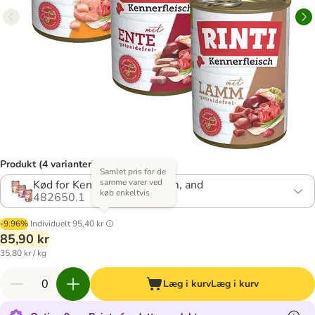
Produkt (4 varianter)
Samlet pris for de
samme varer ved
Kød for Kendere: kylling, lam, and
køb enkeltvis
482650.1
-9.96%
Individuelt
95,40 kr
85,90 kr
35,80 kr / kg
Læg i kurv
Læg i kurv