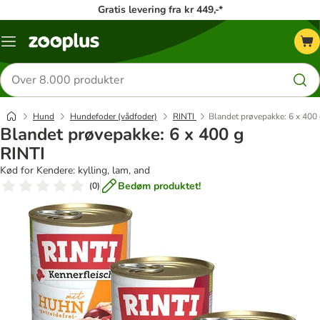
Gratis levering fra kr 449,-*
Menu
kategori
Søg
efter
produkter
Hund
Hundefoder (vådfoder)
RINTI
Blandet prøvepakke: 6 x 400 
Blandet prøvepakke: 6 x 400 g
RINTI
Kød for Kendere: kylling, lam, and
Bedøm produktet!
(
0
)