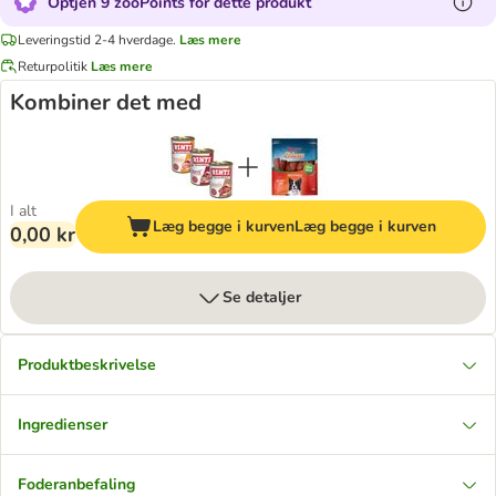
Optjen 9 zooPoints for dette produkt
Leveringstid 2-4 hverdage.
Læs mere
Returpolitik
Læs mere
Kombiner det med
I alt
Læg begge i kurven
Læg begge i kurven
0,00 kr
Se detaljer
Produktbeskrivelse
Ingredienser
Foderanbefaling