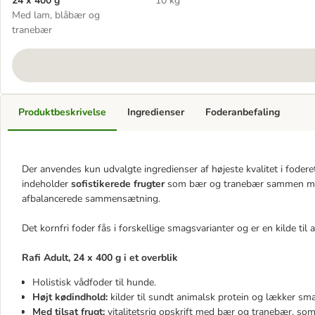
24 x 400 g
10 kg
Med lam, blåbær og
tranebær
Produktbeskrivelse
Ingredienser
Foderanbefaling
Der anvendes kun udvalgte ingredienser af højeste kvalitet i fodere
indeholder
sofistikerede frugter
som bær og tranebær sammen med 
afbalancerede sammensætning.
Det kornfri foder fås i forskellige smagsvarianter og er en kilde ti
Rafi Adult, 24 x 400 g i et overblik
Holistisk vådfoder til hunde.
Højt kødindhold:
kilder til sundt animalsk protein og lækker sm
Med tilsat frugt:
vitalitetsrig opskrift med bær og tranebær, som e