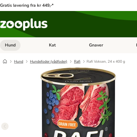
Gratis levering fra kr 449,-*
Hund
Kat
Gnaver
Åben kategori menu: Hund
Åben kategori menu: Kat
Åb
Hund
Hundefoder (vådfoder)
Rafi
Rafi Voksen, 24 x 400 g