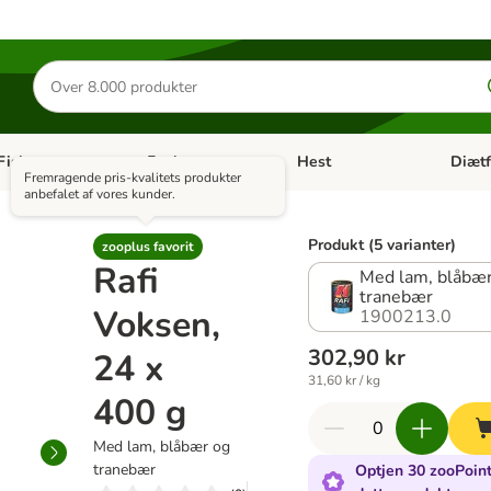
Søg
efter
produkter
Fisk
Fugl
Hest
Diætf
en kategori menu: Gnaver
Åben kategori menu: Fisk
Åben kategori menu: Fugl
Åben ka
Fremragende pris-kvalitets produkter
anbefalet af vores kunder.
Produkt (5 varianter)
zooplus favorit
Rafi
Med lam, blåbær
tranebær
Voksen,
1900213.0
302,90 kr
24 x
31,60 kr / kg
400 g
Med lam, blåbær og
tranebær
Optjen 30 zooPoint