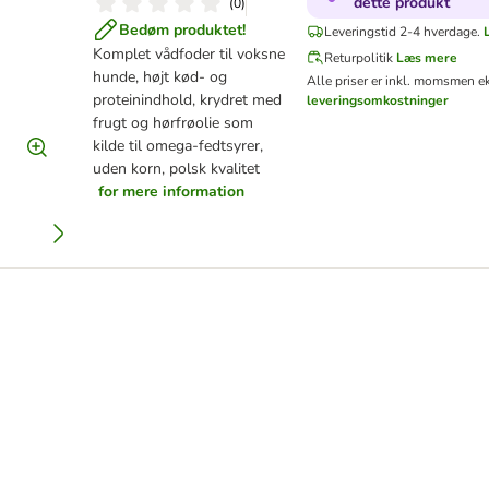
dette produkt
(
0
)
Bedøm produktet!
Leveringstid 2-4 hverdage.
Komplet vådfoder til voksne
Returpolitik
Læs mere
hunde, højt kød- og
Alle priser er inkl. moms
men ek
proteinindhold, krydret med
leveringsomkostninger
frugt og hørfrøolie som
kilde til omega-fedtsyrer,
uden korn, polsk kvalitet
for mere information