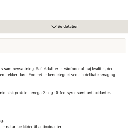
Se detaljer
ts sammensætning. Rafi Adult er et vådfoder af høj kvalitet, der
lækkert kød. Foderet er kendetegnet ved sin delikate smag og
l animalsk protein, omega-3- og -6-fedtsyrer samt antioxidanter.
ag.
r naturlige kilder til antioxidanter.