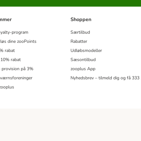
ammer
Shoppen
oyalty-program
Særtilbud
løs dine zooPoints
Rabatter
5% rabat
Udløbsmodeller
 10% rabat
Sæsontilbud
 – provision på 3%
zooplus App
eværnsforeninger
Nyhedsbrev – tilmeld dig og få 333
zooplus