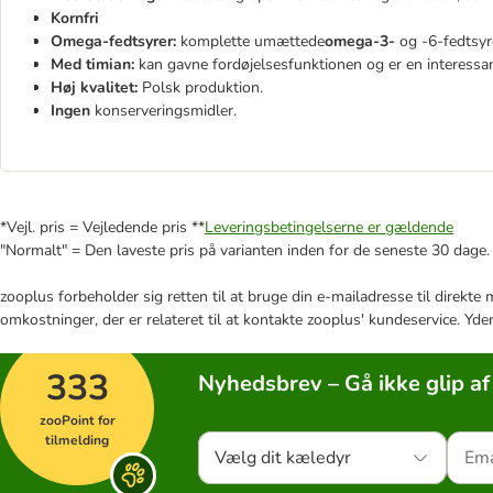
Kornfri
Omega-fedtsyrer:
komplette umættede
omega-3-
og -6-fedtsyre
Med timian:
kan gavne fordøjelsesfunktionen og er en interess
Høj kvalitet:
Polsk produktion.
Ingen
konserveringsmidler.
*Vejl. pris = Vejledende pris **
Leveringsbetingelserne er gældende
"Normalt" = Den laveste pris på varianten inden for de seneste 30 dage.
zooplus forbeholder sig retten til at bruge din e-mailadresse til direkt
omkostninger, der er relateret til at kontakte zooplus' kundeservice. Yde
333
Nyhedsbrev – Gå ikke glip af
zooPoint for
tilmelding
Vælg dit kæledyr