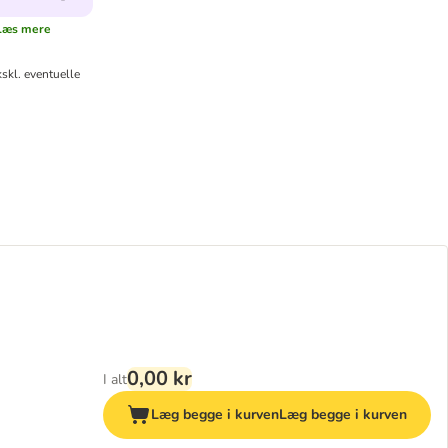
Læs mere
skl. eventuelle
0,00 kr
I alt
Læg begge i kurven
Læg begge i kurven