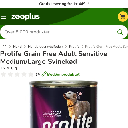
Gratis levering fra kr 449,-*
Menu
kategori
Søg
efter
produkter
Hund
Hundefoder (vådfoder)
Prolife
Prolife Grain Free Adult Se
Prolife Grain Free Adult Sensitive
Medium/Large Svinekød
1 x 400 g
Bedøm produktet!
(
0
)