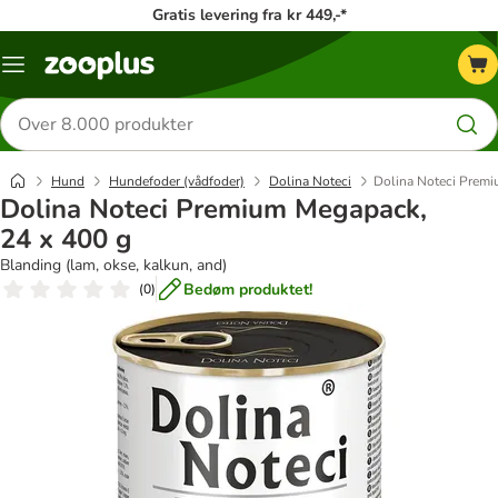
Gratis levering fra kr 449,-*
Menu
kategori
Søg
efter
produkter
Hund
Hundefoder (vådfoder)
Dolina Noteci
Dolina Noteci Premi
Dolina Noteci Premium Megapack,
24 x 400 g
Blanding (lam, okse, kalkun, and)
Bedøm produktet!
(
0
)