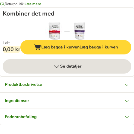
Returpolitik
Læs mere
Kombiner det med
I alt
Læg begge i kurven
Læg begge i kurven
0,00 kr
Se detaljer
Produktbeskrivelse
Ingredienser
Foderanbefaling