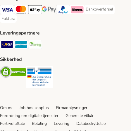
Bankoverførsel
Bankoverførsel Payment
VISA Payment Method
Mastercard Payment Method
Apply pay Payment Method
Google Pay Payment Method
paypal Payment Method
Klarna Payment Method
Faktura
Faktura Payment Method
Leveringspartnere
GLS Shipping Method
Postnord Shipping Method
Bring Shipping Method
Sikkerhed
Security
Security
Om os
Job hos zooplus
Firmaoplysninger
Forordning om digitale tjenester
Generelle vilkår
Fortryd aftale
Betaling
Levering
Databeskyttelse